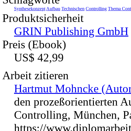
Synthesekonzept
Aufbau
Technischen
Controlling
Thema Contr
Produktsicherheit
GRIN Publishing GmbH
Preis (Ebook)
US$ 42,99
Arbeit zitieren
Hartmut Mohncke (Autor
den prozeßorientierten A
Controlling, München, 
https://www.diplomarbe