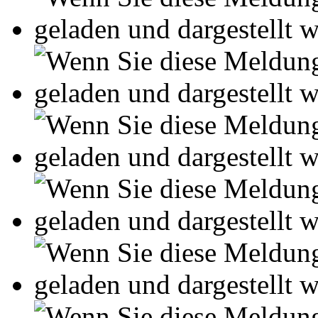
Leseprobe aus 66 Seiten
Kennen Sie schon das
Online-Magazin von GRIN
neugierig - aktuell - relev
Entdecken Sie hilfreiche T
Studium!