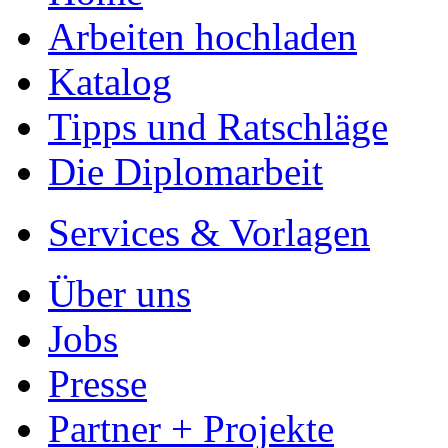
Ihre Optionen
Vertriebskanäle
Premium Services
Autorenprofil
Textarten und Formate
Services für Verlage, H
Premium Services
Premium-Cover
EPUB-Konvertierung
Marketing-Pakete