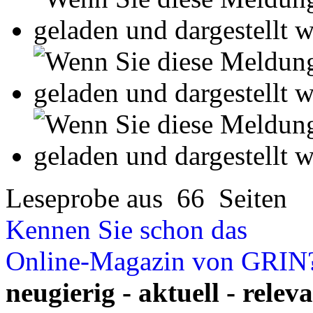
Ihre Arbeit hochladen
Ihre Hausarbeit / Abschlussarb
- Publikation als E-Book u
- Hohes Honorar auf die Ve
- Für Sie komplett kostenlo
- Es dauert nur 5 Minuten