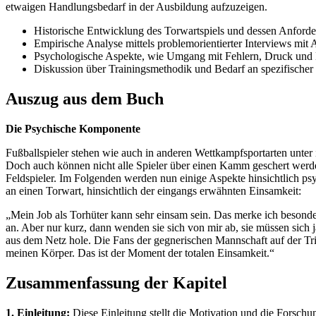
etwaigen Handlungsbedarf in der Ausbildung aufzuzeigen.
Historische Entwicklung des Torwartspiels und dessen Anford
Empirische Analyse mittels problemorientierter Interviews mit
Psychologische Aspekte, wie Umgang mit Fehlern, Druck und
Diskussion über Trainingsmethodik und Bedarf an spezifische
Auszug aus dem Buch
Die Psychische Komponente
Fußballspieler stehen wie auch in anderen Wettkampfsportarten unter
Doch auch können nicht alle Spieler über einen Kamm geschert werde
Feldspieler. Im Folgenden werden nun einige Aspekte hinsichtlich ps
an einen Torwart, hinsichtlich der eingangs erwähnten Einsamkeit:
„Mein Job als Torhüter kann sehr einsam sein. Das merke ich besond
an. Aber nur kurz, dann wenden sie sich von mir ab, sie müssen sich 
aus dem Netz hole. Die Fans der gegnerischen Mannschaft auf der Trib
meinen Körper. Das ist der Moment der totalen Einsamkeit.“
Zusammenfassung der Kapitel
1. Einleitung:
Diese Einleitung stellt die Motivation und die Forschun