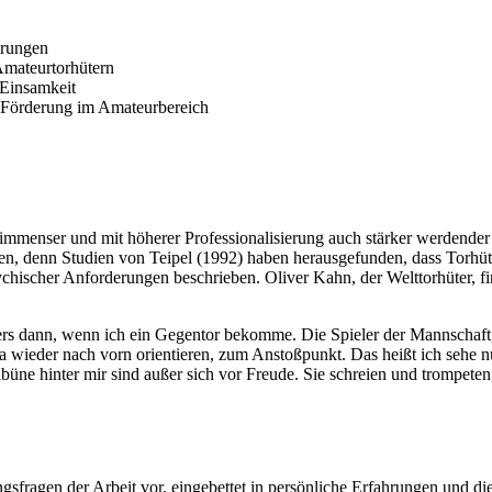
erungen
 Amateurtorhütern
 Einsamkeit
r Förderung im Amateurbereich
 immenser und mit höherer Professionalisierung auch stärker werdender
n, denn Studien von Teipel (1992) haben herausgefunden, dass Torhüte
ychischer Anforderungen beschrieben. Oliver Kahn, der Welttorhüter, 
ers dann, wenn ich ein Gegentor bekomme. Die Spieler der Mannschaft,
ja wieder nach vorn orientieren, zum Anstoßpunkt. Das heißt ich sehe 
üne hinter mir sind außer sich vor Freude. Sie schreien und trompeten
gsfragen der Arbeit vor, eingebettet in persönliche Erfahrungen und die