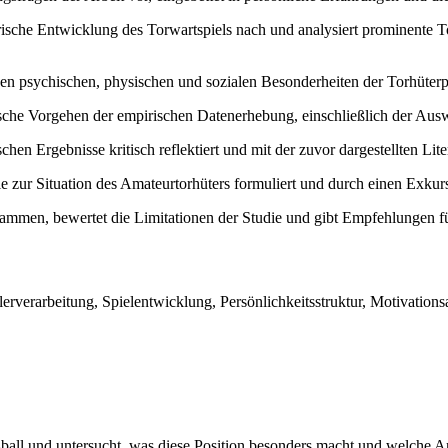
orische Entwicklung des Torwartspiels nach und analysiert prominente 
en psychischen, physischen und sozialen Besonderheiten der Torhüterpo
sche Vorgehen der empirischen Datenerhebung, einschließlich der Ausw
hen Ergebnisse kritisch reflektiert und mit der zuvor dargestellten Lite
e zur Situation des Amateurtorhüters formuliert und durch einen Exkur
usammen, bewertet die Limitationen der Studie und gibt Empfehlungen 
lerverarbeitung, Spielentwicklung, Persönlichkeitsstruktur, Motivatio
ßball und untersucht, was diese Position besonders macht und welche An