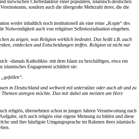
und inzwischen Chefredakteur einer populären, islamisch-deutschen
d Vereinsteams, sondern auch die übergroße Mehrzahl derer, die die
ion weder inhaltlich noch institutionell als eine reine „Kopie“ des
e Notwendigkeit auch von religiöser Selbstsozialisation eingehen.
chen zu zeigen, was Religion wirklich bedeutet. Das heißt z.B. auch
enken, entdecken und Entscheidungen treffen. Religion ist nicht nur
sich –damals Katholikin- mit dem Islam zu beschäftigen, etwa ein
hr islamisches Engagement schildert sie:
 „gefallen“.
uen in Deutschland und weltweit mit unterstütze oder auch ab und zu
ne Themen anregen möchte. Das mir dabei am meisten am Herz
t auch religiös, übernehmen schon in jungen Jahren Verantwortung nach
 Aufgabe, sich auch religiös eine eigene Meinung zu bilden und diese
welche und ihre häufigste Umgangssprache im Rahmen ihres islamisch-
ehen.