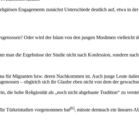
religiösen Engagements zunächst Unterschiede deutlich auf, etwa in der
tersgenossen? Oder wird der Islam von den jungen Muslimen vielleicht d
, wenn man die Ergebnisse der Studie nicht nach Konfession, sondern nac
hema für Migranten bzw. deren Nachkommen ist. Auch junge Leute italie
tersgenossen – obgleich sich ihr Glaube eben nicht von dem der gewachs
, die hohe Religiosität als „noch nicht abgebaute Tradition“ zu verste
[6]
m für Türkeistudien vorgenommen hat
, müsste demnach ein lineares Ab