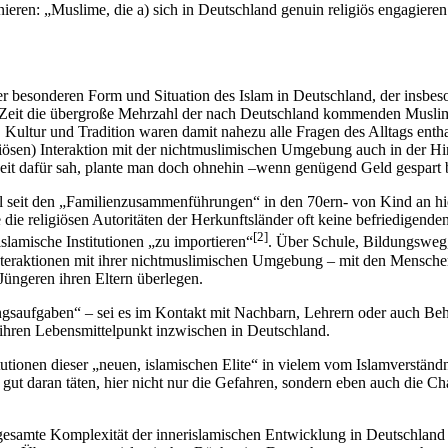
inieren: „Muslime, die a) sich in Deutschland genuin religiös engagiere
der besonderen Form und Situation des Islam in Deutschland, der insbes
 Zeit die übergroße Mehrzahl der nach Deutschland kommenden Muslime 
n, Kultur und Tradition waren damit nahezu alle Fragen des Alltags enth
ligiösen) Interaktion mit der nichtmuslimischen Umgebung auch in der 
eit dafür sah, plante man doch ohnehin –wenn genügend Geld gespart 
hl seit den „Familienzusammenführungen“ in den 70ern- von Kind an hie
e die religiösen Autoritäten der Herkunftsländer oft keine befriedigen
[2]
slamische Institutionen „zu importieren“
. Über Schule, Bildungsweg,
 Interaktionen mit ihrer nichtmuslimischen Umgebung – mit den Mensch
Jüngeren ihren Eltern überlegen.
tzungsaufgaben“ – sei es im Kontakt mit Nachbarn, Lehrern oder auch 
 ihren Lebensmittelpunkt inzwischen in Deutschland.
itutionen dieser „neuen, islamischen Elite“ in vielem vom Islamverstän
t gut daran täten, hier nicht nur die Gefahren, sondern eben auch die 
gesamte Komplexität der innerislamischen Entwicklung in Deutschland 