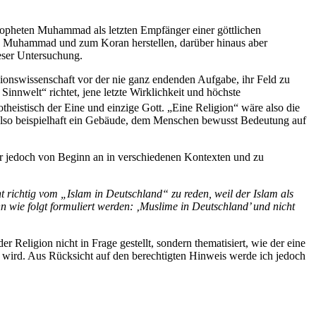
Propheten Muhammad als letzten Empfänger einer göttlichen
en Muhammad und zum Koran herstellen, darüber hinaus aber
eser Untersuchung.
gionswissenschaft vor der nie ganz endenden Aufgabe, ihr Feld zu
nnwelt“ richtet, jene letzte Wirklichkeit und höchste
theistisch der Eine und einzige Gott. „Eine Religion“ wäre also die
“ also beispielhaft ein Gebäude, dem Menschen bewusst Bedeutung auf
er jedoch von Beginn an in verschiedenen Kontexten und zu
ht richtig vom „Islam in Deutschland“ zu reden, weil der Islam als
n wie folgt formuliert werden: ‚Muslime in Deutschland’ und nicht
 Religion nicht in Frage gestellt, sondern thematisiert, wie der eine
t“ wird. Aus Rücksicht auf den berechtigten Hinweis werde ich jedoch