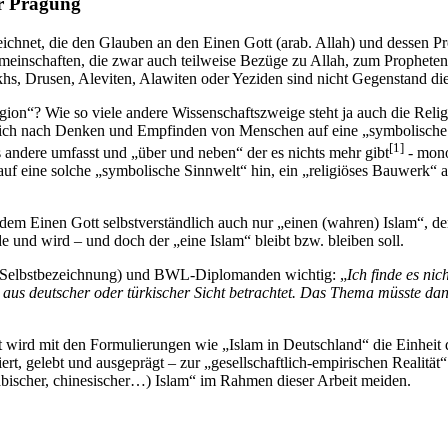
er Prägung
zeichnet, die den Glauben an den Einen Gott (arab. Allah) und dessen 
meinschaften, die zwar auch teilweise Bezüge zu Allah, zum Prophet
hs, Drusen, Aleviten, Alawiten oder Yeziden sind nicht Gegenstand di
gion“? Wie so viele andere Wissenschaftszweige steht ja auch die Reli
 sich nach Denken und Empfinden von Menschen auf eine „symbolische Si
[1]
s andere umfasst und „über und neben“ der es nichts mehr gibt
- mono
 auf eine solche „symbolische Sinnwelt“ hin, ein „religiöses Bauwerk
dem Einen Gott selbstverständlich auch nur „einen (wahren) Islam“, d
 und wird – und doch der „eine Islam“ bleibt bzw. bleiben soll.
Selbstbezeichnung) und BWL-Diplomanden wichtig: „
Ich finde es nic
 aus deutscher oder türkischer Sicht betrachtet. Das Thema müsste dan
t wird mit den Formulierungen wie „Islam in Deutschland“ die Einheit der
ert, gelebt und ausgeprägt – zur „gesellschaftlich-empirischen Realitä
bischer, chinesischer…) Islam“ im Rahmen dieser Arbeit meiden.