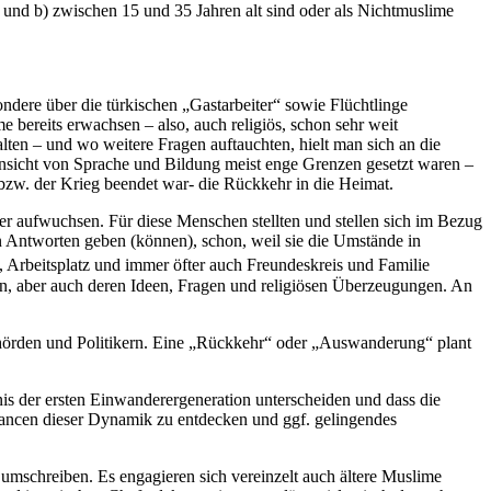
n und b) zwischen 15 und 35 Jahren alt sind oder als Nichtmuslime
ondere über die türkischen „Gastarbeiter“ sowie Flüchtlinge
bereits erwachsen – also, auch religiös, schon sehr weit
alten – und wo weitere Fragen auftauchten, hielt man sich an die
Hinsicht von Sprache und Bildung meist enge Grenzen gesetzt waren –
bzw. der Krieg beendet war- die Rückkehr in die Heimat.
r aufwuchsen. Für diese Menschen stellten und stellen sich im Bezug
den Antworten geben (können), schon, weil sie die Umstände in
 Arbeitsplatz und immer öfter auch Freundeskreis und Familie
en, aber auch deren Ideen, Fragen und religiösen Überzeugungen. An
Behörden und Politikern. Eine „Rückkehr“ oder „Auswanderung“ plant
dnis der ersten Einwanderergeneration unterscheiden und dass die
Chancen dieser Dynamik zu entdecken und ggf. gelingendes
umschreiben. Es engagieren sich vereinzelt auch ältere Muslime