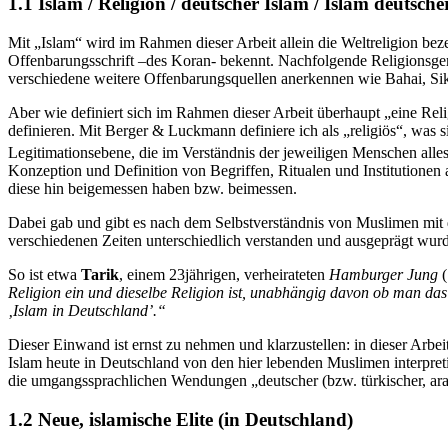
1.1 Islam / Religion / deutscher Islam / Islam deutsch
Mit „Islam“ wird im Rahmen dieser Arbeit allein die Weltreligion be
Offenbarungsschrift –des Koran- bekennt. Nachfolgende Religionsge
verschiedene weitere Offenbarungsquellen anerkennen wie Bahai, Sik
Aber wie definiert sich im Rahmen dieser Arbeit überhaupt „eine Reli
definieren. Mit Berger & Luckmann definiere ich als „religiös“, was
Legitimationsebene, die im Verständnis der jeweiligen Menschen alle
Konzeption und Definition von Begriffen, Ritualen und Institutionen
diese hin beigemessen haben bzw. beimessen.
Dabei gab und gibt es nach dem Selbstverständnis von Muslimen mit 
verschiedenen Zeiten unterschiedlich verstanden und ausgeprägt wurde
So ist etwa
Tarik
, einem 23jährigen, verheirateten
Hamburger Jung
(
Religion ein und dieselbe Religion ist, unabhängig davon ob man das
‚Islam in Deutschland’.“
Dieser Einwand ist ernst zu nehmen und klarzustellen: in dieser Arbei
Islam heute in Deutschland von den hier lebenden Muslimen interpreti
die umgangssprachlichen Wendungen „deutscher (bzw. türkischer, ara
1.2 Neue, islamische Elite (in Deutschland)