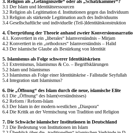
3. Religion als „Gefängniszelle“ oder als „Schatzkammer“?
3.1 Der Islam und Identitätsressourcen
3.2 Religion als Legitimation d. Institutionen gegen das Individuum
3.3 Religion als stärkende Legitimation auch des Individuums
3.4 Gesellschaftliche und individuelle (Teil-)Identitätskonstruktion
4. Überprüfung der Theorie anhand zweier Konversionsnarrati
4.1. Konvertiert in ein „liberales“ Islamverständnis – Mirjam
4.2 Konvertiert in ein „orthodoxes“ Islamverständnis – Halid
4.3 Der islamische Glaube als Bestärkung von Identität
5. Islamismus als Folge schwerer Identitätskrisen
5.1 Extremismus, Islamismus & Co. – Begriffsklärungen
5.2 Islam und Islamismus
5.3 Islamismus als Folge einer Identitätskrise - Fallstudie Seyfullah
5.4 Integration statt Islamismus?
6. Die „Öffnung“ des Islam durch die neue, islamische Elite
6.1 Die „Öffnung“ des Islam(verständnisses)
6.2 Reform / Reform-Islam
6.3 Der Islam in der modern-westlichen „Diaspora“
6.4 Die Kritik an der Vermischung von Tradition und Religion
7. Die Schwäche islamischer Institutionen in Deutschland
7.1 Die Bedeutung von Institutionen im Islam
7.2 Überblick über die „traditionellen“ islamischen Verbände in D