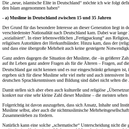
Die „neue, islamische Elite in Deutschland“ möchte ich wie folgt def
den Islam angenommen haben“
- a) Muslime in Deutschland zwischen 15 und 35 Jahren
Der Grund für das besondere Interesse an dieser Generation liegt in 
verschiedenster Nationalität nach Deutschland kam. Dabei war lange
„sozialisiert“. In einer lebensweltlichen „Fertigpackung“ aus Religio
religiösen Autoritäten der Herkunftsländer. Hinzu kam, dass der (re
und dass eine übergroße Mehrheit auch keine gesteigerte Notwendigk
Ganz anders dagegen die Situation der Muslime, die –in größerer Za
auf ihr Leben ganz andere Fragen als für die Älteren – Fragen, auf di
Deutschland gar nicht kennen und es nur eingeschränkt gelungen ist, i
ergeben sich für diese Muslime sehr viel mehr und auch intensivere
deutschen Sprachkenntnissen und Bildung sind dabei nicht selten die 
Damit stellen sich aber eben auch kulturelle und religiöse „Überse
konkret nur eine sehr kleine Zahl dieser Muslime – die meisten sehen
Folgerichtig ist davon auszugehen, dass sich Ansatz, Inhalte und Inst
Muslime selbst, aber auch die nichtmuslimische Mehrheitsgesellschaf
Zusammenleben zu fördern.
Natürlich kann eine solche „schematische“ Unterscheidung nicht die 