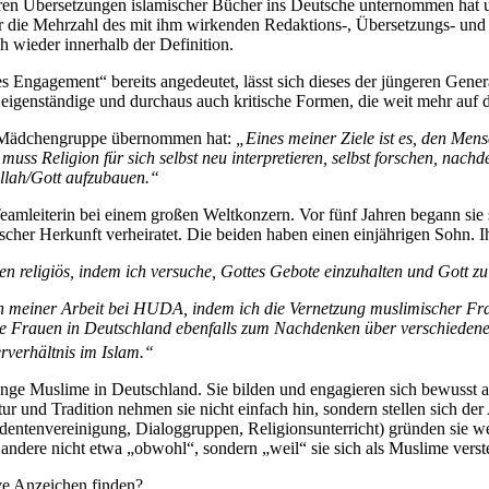
ahren Übersetzungen islamischer Bücher ins Deutsche unternommen hat 
ht nur die Mehrzahl des mit ihm wirkenden Redaktions-, Übersetzungs- un
h wieder innerhalb der Definition.
 Engagement“ bereits angedeutet, lässt sich dieses der jüngeren Generat
igenständige und durchaus auch kritische Formen, die weit mehr auf di
en Mädchengruppe übernommen hat:
„Eines meiner Ziele ist es, den Mens
uss Religion für sich selbst neu interpretieren, selbst forschen, nachd
Allah/Gott aufzubauen.“
eamleiterin bei einem großen Weltkonzern. Vor fünf Jahren begann sie 
ischer Herkunft verheiratet. Die beiden haben einen einjährigen Sohn. I
n religiös, indem ich versuche, Gottes Gebote einzuhalten und Gott zu
n meiner Arbeit bei HUDA, indem ich die Vernetzung muslimischer Fra
che Frauen in Deutschland ebenfalls zum Nachdenken über verschiede
rverhältnis im Islam.“
le junge Muslime in Deutschland. Sie bilden und engagieren sich bewuss
r und Tradition nehmen sie nicht einfach hin, sondern stellen sich der
udentenvereinigung, Dialoggruppen, Religionsunterricht) gründen sie 
le andere nicht etwa „obwohl“, sondern „weil“ sie sich als Muslime verst
ive Anzeichen finden?