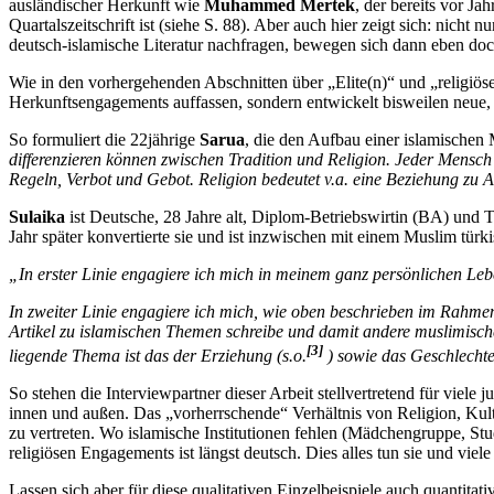
ausländischer Herkunft wie
Muhammed Mertek
, der bereits vor J
Quartalszeitschrift ist (siehe S. 88). Aber auch hier zeigt sich: nic
deutsch-islamische Literatur nachfragen, bewegen sich dann eben doc
Wie in den vorhergehenden Abschnitten über „Elite(n)“ und „religiöses
Herkunftsengagements auffassen, sondern entwickelt bisweilen neue, e
So formuliert die 22jährige
Sarua
, die den Aufbau einer islamisch
differenzieren können zwischen Tradition und Religion. Jeder Mensch m
Regeln, Verbot und Gebot. Religion bedeutet v.a. eine Beziehung zu 
Sulaika
ist Deutsche, 28 Jahre alt, Diplom-Betriebswirtin (BA) und T
Jahr später konvertierte sie und ist inzwischen mit einem Muslim türk
„In erster Linie engagiere ich mich in meinem ganz persönlichen Lebe
In zweiter Linie engagiere ich mich, wie oben beschrieben im Rahme
Artikel zu islamischen Themen schreibe und damit andere muslimis
[3]
liegende Thema ist das der Erziehung (s.o.
) sowie das Geschlechte
So stehen die Interviewpartner dieser Arbeit stellvertretend für vie
innen und außen. Das „vorherrschende“ Verhältnis von Religion, Kultu
zu vertreten. Wo islamische Institutionen fehlen (Mädchengruppe, St
religiösen Engagements ist längst deutsch. Dies alles tun sie und vie
Lassen sich aber für diese qualitativen Einzelbeispiele auch quantitat