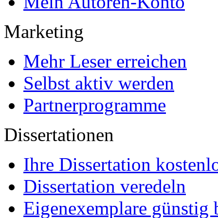
Premium Services
Premium-Cover
EPUB-Konvertierung
Marketing-Pakete
Premium-Layout
Korrektorat
FAQ
Für Autoren