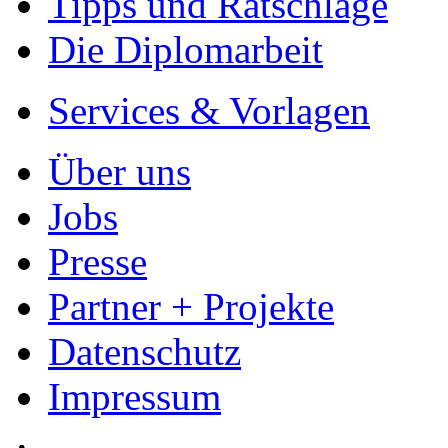
- Publikation als E-Book u
- Hohes Honorar auf die Ve
- Für Sie komplett kostenlo
- Es dauert nur 5 Minuten
- Jede Arbeit findet Leser
Allgemein
Home