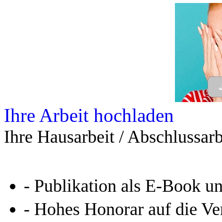
Leseprobe aus 47 Seiten
Kennen Sie schon das
Online-Magazin von GRIN
neugierig - aktuell - relev
Entdecken Sie hilfreiche T