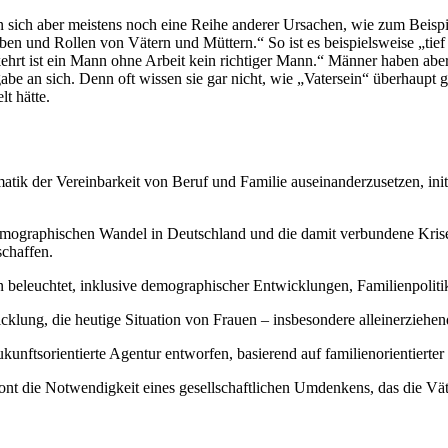
ich aber meistens noch eine Reihe anderer Ursachen, wie zum Beispiel 
en und Rollen von Vätern und Müttern.“ So ist es beispielsweise „tief
ehrt ist ein Mann ohne Arbeit kein richtiger Mann.“ Männer haben aber 
be an sich. Denn oft wissen sie gar nicht, wie „Vatersein“ überhaupt ge
t hätte.
atik der Vereinbarkeit von Beruf und Familie auseinanderzusetzen, ini
emographischen Wandel in Deutschland und die damit verbundene Krise 
schaffen.
beleuchtet, inklusive demographischer Entwicklungen, Familienpolitik,
icklung, die heutige Situation von Frauen – insbesondere alleinerziehe
kunftsorientierte Agentur entworfen, basierend auf familienorientierter
ont die Notwendigkeit eines gesellschaftlichen Umdenkens, das die Väte