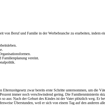
eit von Beruf und Familie in der Werbebranche zu erarbeiten, indem ein
beitsleben.
e.
 Organisationsformen.
d Familienplanung vereint.
nalpolitik.
lternzeitgesetz zwar bereits erste Schritte unternommen, um die Väter 
5 Prozent immer noch verschwindend gering. Die Familienministerin sk
 so aus: Nach der Geburt des Kindes ist der Vater plötzlich weg. Er b
enweise Überstunden, weil er sich von einem Tag auf den anderen allei