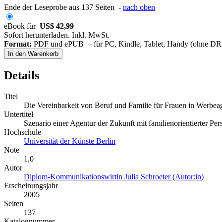
Ende der Leseprobe aus 137 Seiten -
nach oben
eBook für
US$ 42,99
Sofort herunterladen. Inkl. MwSt.
Format:
PDF und ePUB – für PC, Kindle, Tablet, Handy (ohne D
In den Warenkorb
Details
Titel
Die Vereinbarkeit von Beruf und Familie für Frauen in Werbea
Untertitel
Szenario einer Agentur der Zukunft mit familienorientierter Per
Hochschule
Universität der Künste Berlin
Note
1,0
Autor
Diplom-Kommunikationswirtin Julia Schroeter (Autor:in)
Erscheinungsjahr
2005
Seiten
137
Katalognummer