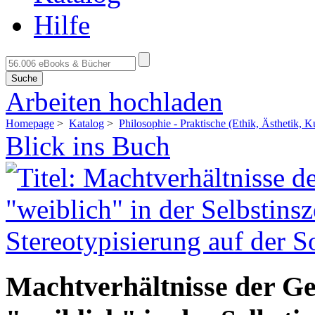
Hilfe
Suche
Arbeiten hochladen
Homepage
>
Katalog
>
Philosophie - Praktische (Ethik, Ästhetik, Kul
Blick ins Buch
Machtverhältnisse der G