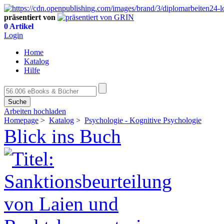
präsentiert von
0 Artikel
Login
Home
Katalog
Hilfe
Suche
Arbeiten hochladen
Homepage
>
Katalog
>
Psychologie - Kognitive Psychologie
Blick ins Buch