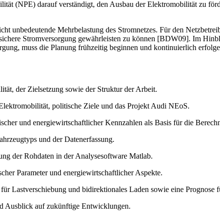
lität (NPE) darauf verständigt, den Ausbau der Elektromobilität zu för
cht unbedeutende Mehrbelastung des Stromnetzes. Für den Netzbetreibe
 sichere Stromversorgung gewährleisten zu können [BDW09]. Im Hinbli
orgung, muss die Planung frühzeitig beginnen und kontinuierlich erfolge
tät, der Zielsetzung sowie der Struktur der Arbeit.
lektromobilität, politische Ziele und das Projekt Audi NEoS.
nischer und energiewirtschaftlicher Kennzahlen als Basis für die Berec
Fahrzeugtyps und der Datenerfassung.
rung der Rohdaten in der Analysesoftware Matlab.
scher Parameter und energiewirtschaftlicher Aspekte.
 für Lastverschiebung und bidirektionales Laden sowie eine Prognose f
nd Ausblick auf zukünftige Entwicklungen.