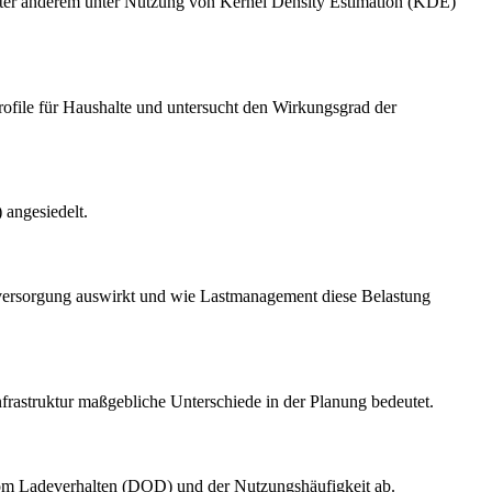
unter anderem unter Nutzung von Kernel Density Estimation (KDE)
rofile für Haushalte und untersucht den Wirkungsgrad der
 angesiedelt.
romversorgung auswirkt und wie Lastmanagement diese Belastung
frastruktur maßgebliche Unterschiede in der Planung bedeutet.
k vom Ladeverhalten (DOD) und der Nutzungshäufigkeit ab.