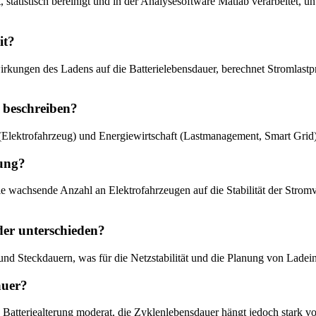
tatistisch bereinigt und in der Analysesoftware Matlab verarbeitet, 
it?
irkungen des Ladens auf die Batterielebensdauer, berechnet Stromlastp
r beschreiben?
k (Elektrofahrzeug) und Energiewirtschaft (Lastmanagement, Smart Grid)
tung?
 die wachsende Anzahl an Elektrofahrzeugen auf die Stabilität der St
er unterschieden?
und Steckdauern, was für die Netzstabilität und die Planung von Ladein
auer?
die Batteriealterung moderat, die Zyklenlebensdauer hängt jedoch star