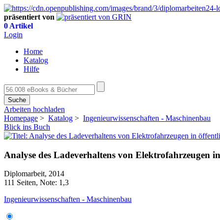
präsentiert von
0 Artikel
Login
Home
Katalog
Hilfe
Suche
Arbeiten hochladen
Homepage
>
Katalog
>
Ingenieurwissenschaften - Maschinenbau
Blick ins Buch
Analyse des Ladeverhaltens von Elektrofahrzeugen i
Diplomarbeit, 2014
111 Seiten, Note: 1,3
Ingenieurwissenschaften - Maschinenbau