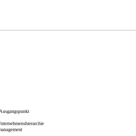
 Ausgangspunkt
 Unternehmenshierarchie
omanagement