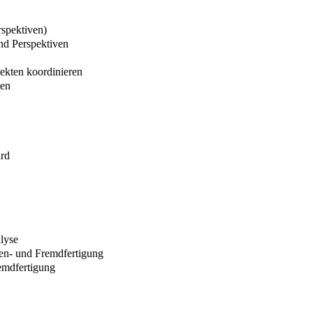
rspektiven)
und Perspektiven
ekten koordinieren
len
ard
lyse
en- und Fremdfertigung
emdfertigung