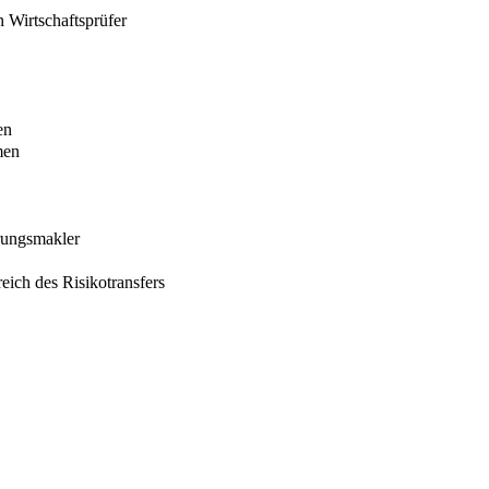
 Wirtschaftsprüfer
en
men
erungsmakler
eich des Risikotransfers