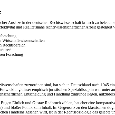
e
ischer Ansätze in der deutschen Rechtswissenschaft kritisch zu beleuch
ektivität und Realitätsnähe rechtswissenschaftlicher Arbeit gesteigert
lforschung
n Wirtschaftswissenschaften
m Rechtsbereich
arktrecht
nären Forschung
Wissenschaften zuzuordnen sind, hat sich in Deutschland nach 1945 e
Entwicklung dieser empirisch-juristischen Spezialdisziplin war unter a
issenschaftlichen Entscheidung und Handlung zugrunde liegen, aufzudec
 Eugen Ehrlich und Gustav Radbruch zählen, hat eher eine komparative
n) und bloßer Politik zum Inhalt. Im Gegensatz zu den klassischen dog
en Handelns gesehen wird, ist in der Rechtssoziologie das gelebte und 