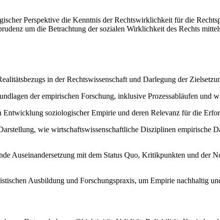
gischer Perspektive die Kenntnis der Rechtswirklichkeit für die Rechtsp
rudenz um die Betrachtung der sozialen Wirklichkeit des Rechts mittels
alitätsbezugs in der Rechtswissenschaft und Darlegung der Zielsetzun
undlagen der empirischen Forschung, inklusive Prozessabläufen und wi
n Entwicklung soziologischer Empirie und deren Relevanz für die Erfo
arstellung, wie wirtschaftswissenschaftliche Disziplinen empirische 
de Auseinandersetzung mit dem Status Quo, Kritikpunkten und der No
stischen Ausbildung und Forschungspraxis, um Empirie nachhaltig und f