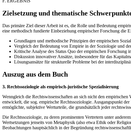
F. ERGEBNIS
Zielsetzung und thematische Schwerpunkt
Das primäre Ziel dieser Arbeit ist es, die Rolle und Bedeutung empir
eine methodisch fundierte Einbeziehung empirischer Forschung die Eff
Grundlagen und methodische Prinzipien der empirischen Sozia
Vergleich der Bedeutung von Empirie in der Soziologie und de
Kritische Analyse des Status Quo der empirischen Forschung i
Diskussion innovativer Ansätze, insbesondere für das Kapitalm
Lösungsansätze für strukturelle Probleme bei der interdiszipli
Auszug aus dem Buch
3. Rechtssoziologie als empirisch-juristische Spezialisierung
Wenngleich die Rechtswissenschaften an sich nicht den empirischen 
entwickelt, die sog. empirische Rechtssoziologie. Ausgangspunkt der 
ermöglichte, subjektive Werturteile, die grundsätzlich jeder rechtsw
Die Rechtssoziologie, zu deren prominenten Vertretern unter anderem
Wertsetzungen jenseits von Metaphysik (also etwa Ethik oder Religio
Beobachtungen hauptsächlich in der Begründung rechtswissenschaftlich