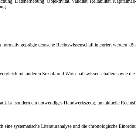
hung, Datenerhebung, Objektivität, Validität, Reliabilität, Kapitalmar
ung.
ark normativ geprägte deutsche Rechtswissenschaft integriert werden kö
Vergleich mit anderen Sozial- und Wirtschaftswissenschaften sowie di
atik ist, sondern ein notwendiges Handwerkszeug, um aktuelle Rechtsfr
ch eine systematische Literaturanalyse und die chronologische Einordn