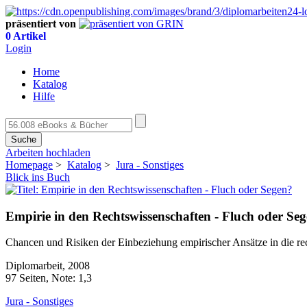
präsentiert von
0 Artikel
Login
Home
Katalog
Hilfe
Suche
Arbeiten hochladen
Homepage
>
Katalog
>
Jura - Sonstiges
Blick ins Buch
Empirie in den Rechtswissenschaften - Fluch oder Se
Chancen und Risiken der Einbeziehung empirischer Ansätze in die re
Diplomarbeit, 2008
97 Seiten, Note: 1,3
Jura - Sonstiges