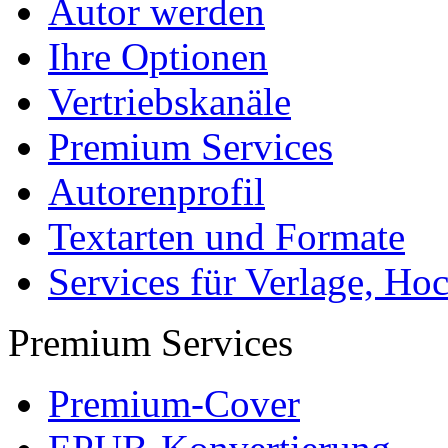
- Für Sie komplett kostenlo
- Es dauert nur 5 Minuten
- Jede Arbeit findet Leser
Allgemein
Home
Arbeiten hochladen
Katalog
Tipps und Ratschläge