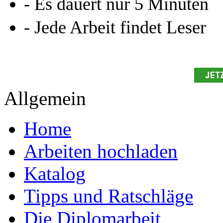
Leseprobe aus 92 Seiten
Kennen Sie schon das
Online-Magazin von GRIN
neugierig - aktuell - relev
Entdecken Sie hilfreiche T
Studium!