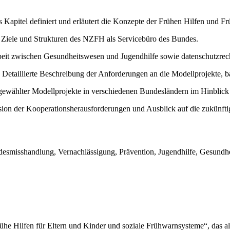
 Kapitel definiert und erläutert die Konzepte der Frühen Hilfen und F
 Ziele und Strukturen des NZFH als Servicebüro des Bundes.
it zwischen Gesundheitswesen und Jugendhilfe sowie datenschutzrech
Detaillierte Beschreibung der Anforderungen an die Modellprojekte, 
sgewählter Modellprojekte in verschiedenen Bundesländern im Hinblick
on der Kooperationsherausforderungen und Ausblick auf die zukünfti
smisshandlung, Vernachlässigung, Prävention, Jugendhilfe, Gesundhei
he Hilfen für Eltern und Kinder und soziale Frühwarnsysteme“, das a