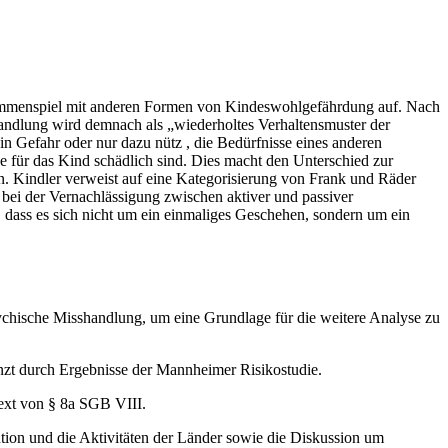
Zusammenspiel mit anderen Formen von Kindeswohlgefährdung auf. Nach
andlung wird demnach als „wiederholtes Verhaltensmuster der
 in Gefahr oder nur dazu nütz , die Bedürfnisse eines anderen
he für das Kind schädlich sind. Dies macht den Unterschied zur
en. Kindler verweist auf eine Kategorisierung von Frank und Räder
ei der Vernachlässigung zwischen aktiver und passiver
t, dass es sich nicht um ein einmaliges Geschehen, sondern um ein
ychische Misshandlung, um eine Grundlage für die weitere Analyse zu
nzt durch Ergebnisse der Mannheimer Risikostudie.
text von § 8a SGB VIII.
ion und die Aktivitäten der Länder sowie die Diskussion um