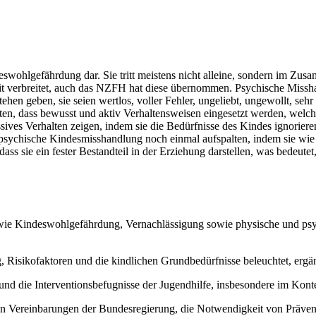
deswohlgefährdung dar. Sie tritt meistens nicht alleine, sondern im 
eit verbreitet, auch das NZFH hat diese übernommen. Psychische Missh
hen geben, sie seien wertlos, voller Fehler, ungeliebt, ungewollt, sehr
leiten, dass bewusst und aktiv Verhaltensweisen eingesetzt werden, welc
sives Verhalten zeigen, indem sie die Bedürfnisse des Kindes ignorier
sychische Kindesmisshandlung noch einmal aufspalten, indem sie wie b
ss sie ein fester Bestandteil in der Erziehung darstellen, was bedeute
fe wie Kindeswohlgefährdung, Vernachlässigung sowie physische und ps
Risikofaktoren und die kindlichen Grundbedürfnisse beleuchtet, ergä
 und die Interventionsbefugnisse der Jugendhilfe, insbesondere im Kon
en Vereinbarungen der Bundesregierung, die Notwendigkeit von Prävent