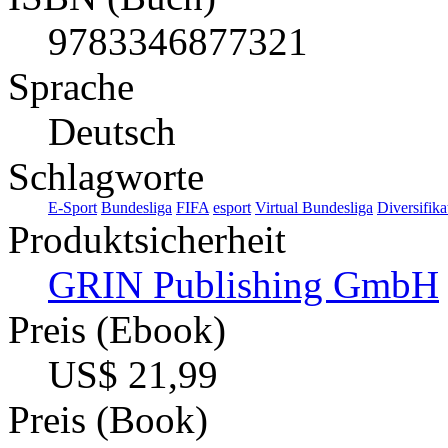
9783346877321
Sprache
Deutsch
Schlagworte
E-Sport
Bundesliga
FIFA
esport
Virtual Bundesliga
Diversifika
Produktsicherheit
GRIN Publishing GmbH
Preis (Ebook)
US$ 21,99
Preis (Book)