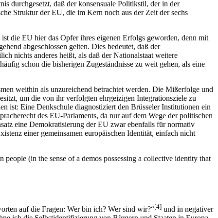
nis durchgesetzt, daß der konsensuale Politikstil, der in der
ische Struktur der EU, die im Kern noch aus der Zeit der sechs
 ist die EU hier das Opfer ihres eigenen Erfolgs geworden, denn mit
gehend abgeschlossen gelten. Dies bedeutet, daß der
ch nichts anderes heißt, als daß der Nationalstaat weitere
äufig schon die bisherigen Zugeständnisse zu weit gehen, als eine
nismen weithin als unzureichend betrachtet werden. Die Mißerfolge und
itzt, um die von ihr verfolgten ehrgeizigen Integrationsziele zu
n ist: Eine Denkschule diagnostiziert den Brüsseler Institutionen ein
tspracherecht des EU-Parlaments, da nur auf dem Wege der politischen
nsatz eine Demokratisierung der EU zwar ebenfalls für normativ
 Existenz einer gemeinsamen europäischen Identität, einfach nicht
eople (in the sense of a demos possessing a collective identity that
[4]
worten auf die Fragen: Wer bin ich? Wer sind wir?“
und in negativer
chne ich die Selbstidentifizierung von Bürgern und Staaten in Europa