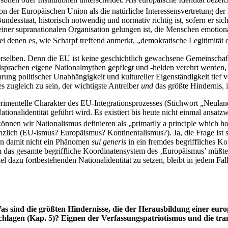
on der Europäischen Union als die natürliche Interessensvertretung der
esstaat, historisch notwendig und normativ richtig ist, sofern er sic
keiner supranationalen Organisation gelungen ist, die Menschen emotion
bei denen es, wie Scharpf treffend anmerkt, „demokratische Legitimität 
erselben. Denn die EU ist keine geschichtlich gewachsene Gemeinschaft,
prachen eigene Nationalmythen gepflegt und -helden verehrt werden, i
rung politischer Unabhängigkeit und kultureller Eigenständigkeit tief ve
 zugleich zu sein, der wichtigste Antreiber
und
das größte Hindernis, 
perimentelle Charakter des EU-Integrationsprozesses (Stichwort „Neulan
tionalidentität geführt wird. Es existiert bis heute nicht einmal ansatz
nnen wir Nationalismus definieren als „primarily a principle which hold
änzlich (EU-ismus? Europäismus? Kontinentalismus?). Ja, die Frage ist s
man damit nicht ein Phänomen
sui generis
in ein fremdes begriffliches Ko
rn das gesamte begriffliche Koordinatensystem des ‚Europäismus’ müßt
l dazu fortbestehenden Nationalidentität zu setzen, bleibt in jedem Fal
as sind die größten Hindernisse, die der Herausbildung einer euro
gen (Kap. 5)? Eignen der Verfassungspatriotismus und die transn