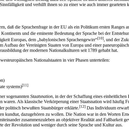
 Sinnfälligkeit und verhilft ihnen so zu einer wie auch immer gearteten 
rn, daß die Sprachenfrage in der EU als ein Politikum ersten Ranges a
Kontinents und die eminente Bedeutung der Sprache bei der Entstehung
[10]
higkeit Europas, dem „babylonischen Sprachengewirr“
, und der Zuk
eim Aufbau der Vereinigten Staaten von Europa und einer paneuropäisc
erausbildung der modernen Nationalkulturen seit 1789 gehabt hat.
westeuropäischen Nationalstaaten in vier Phasen unterteilen:
on)
[11]
tate systems)
einer sogenannten
Staatsnation
, in der der Schaffung eines einheitliche
waren. Als klassische Verkörperung einer Staatsnation wird häufig F
[12]
er politisch bewußten Staatsbürger erklärte.
Das Individuum erwarb 
llen kundtat, dazugehören zu wollen. Die Nation war in den Worten Er
en miteinander zusammenzuleben an objektiver Realität and Faßbarkeit
te der Revolution und weniger durch seine Sprache und Kultur aus.