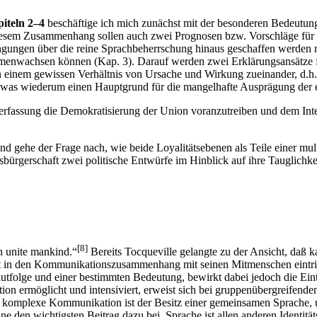
iteln 2–4
beschäftige ich mich zunächst mit der besonderen Bedeutun
diesem Zusammenhang sollen auch zwei Prognosen bzw. Vorschläge für d
gungen über die reine Sprachbeherrschung hinaus geschaffen werden 
wachsen können (Kap. 3). Darauf werden zwei Erklärungsansätze für 
in einem gewissen Verhältnis von Ursache und Wirkung zueinander, d.h
was wiederum einen Hauptgrund für die mangelhafte Ausprägung der eu
erfassung die Demokratisierung der Union voranzutreiben und dem Inte
 und gehe der Frage nach, wie beide Loyalitätsebenen als Teile einer mu
sbürgerschaft zwei politische Entwürfe im Hinblick auf ihre Tauglichke
[8]
an unite mankind.“
Bereits Tocqueville gelangte zu der Ansicht, daß 
kt in den Kommunikationszusammenhang mit seinen Mitmenschen eintritt,
autfolge und einer bestimmten Bedeutung, bewirkt dabei jedoch die Ein
tion ermöglicht und intensiviert, erweist sich bei gruppenübergreifen
komplexe Kommunikation ist der Besitz einer gemeinsamen Sprache, und
ne den wichtigsten Beitrag dazu bei. Sprache ist allen anderen Identit