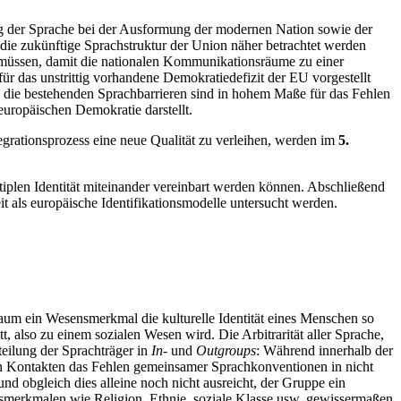
g der Sprache bei der Ausformung der modernen Nation sowie der
ie zukünftige Sprachstruktur der Union näher betrachtet werden
müssen, damit die nationalen Kommunikationsräume zu einer
das unstrittig vorhandene Demokratiedefizit der EU vorgestellt
. die bestehenden Sprachbarrieren sind in hohem Maße für das Fehlen
ropäischen Demokratie darstellt.
grationsprozess eine neue Qualität zu verleihen, werden im
5.
ltiplen Identität miteinander vereinbart werden können. Abschließend
it als europäische Identifikationsmodelle untersucht werden.
kaum ein Wesensmerkmal die kulturelle Identität eines Menschen so
 also zu einem sozialen Wesen wird. Die Arbitrarität aller Sprache,
teilung der Sprachträger in
In-
und
Outgroups
: Während innerhalb der
den Kontakten das Fehlen gemeinsamer Sprachkonventionen in nicht
 obgleich dies alleine noch nicht ausreicht, der Gruppe ein
ätsmerkmalen wie Religion, Ethnie, soziale Klasse usw. gewissermaßen