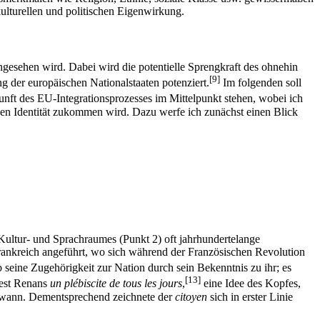
kulturellen und politischen Eigenwirkung.
ngesehen wird. Dabei wird die potentielle Sprengkraft des ohnehin
[9]
 der europäischen Nationalstaaten potenziert.
Im folgenden soll
unft des EU-Integrationsprozesses im Mittelpunkt stehen, wobei ich
hen Identität zukommen wird. Dazu werfe ich zunächst einen Blick
n Kultur- und Sprachraumes (Punkt 2) oft jahrhundertelange
rankreich angeführt, wo sich während der Französischen Revolution
seine Zugehörigkeit zur Nation durch sein Bekenntnis zu ihr; es
[13]
nest Renans
un plébiscite de tous les jours
,
eine Idee des Kopfes,
 gewann. Dementsprechend zeichnete der
citoyen
sich in erster Linie