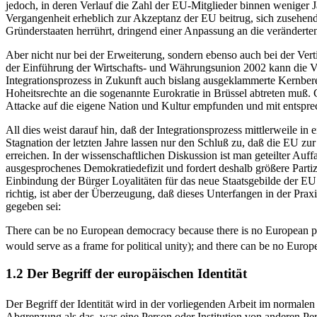
jedoch, in deren Verlauf die Zahl der EU-Mitglieder binnen weniger 
Vergangenheit erheblich zur Akzeptanz der EU beitrug, sich zusehends i
Gründerstaaten herrührt, dringend einer Anpassung an die veränder
Aber nicht nur bei der Erweiterung, sondern ebenso auch bei der Ver
der Einführung der Wirtschafts- und Währungsunion 2002 kann die Ve
Integrationsprozess in Zukunft auch bislang ausgeklammerte Kernbereic
Hoheitsrechte an die sogenannte Eurokratie in Brüssel abtreten muß.
Attacke auf die eigene Nation und Kultur empfunden und mit entspr
All dies weist darauf hin, daß der Integrationsprozess mittlerweile i
Stagnation der letzten Jahre lassen nur den Schluß zu, daß die EU zur
erreichen. In der wissenschaftlichen Diskussion ist man geteilter Auf
ausgesprochenes Demokratiedefizit und fordert deshalb größere Parti
Einbindung der Bürger Loyalitäten für das neue Staatsgebilde der EU
richtig, ist aber der Überzeugung, daß dieses Unterfangen in der Praxi
gegeben sei:
There can be no European democracy because there is no European publ
would serve as a frame for political unity); and there can be no Eu
1.2 Der Begriff der europäischen Identität
Der Begriff der Identität wird in der vorliegenden Arbeit im normalen
Abgrenzung als das, was eine Person oder Institution von anderen Pers