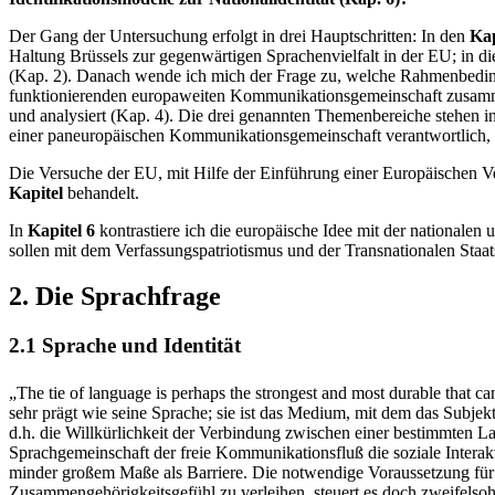
Der Gang der Untersuchung erfolgt in drei Hauptschritten: In den
Kap
Haltung Brüssels zur gegenwärtigen Sprachenvielfalt in der EU; in 
(Kap. 2). Danach wende ich mich der Frage zu, welche Rahmenbedin
funktionierenden europaweiten Kommunikationsgemeinschaft zusammen
und analysiert (Kap. 4). Die drei genannten Themenbereiche stehen 
einer paneuropäischen Kommunikationsgemeinschaft verantwortlich, 
Die Versuche der EU, mit Hilfe der Einführung einer Europäischen V
Kapitel
behandelt.
In
Kapitel 6
kontrastiere ich die europäische Idee mit der nationalen
sollen mit dem Verfassungspatriotismus und der Transnationalen Staat
2. Die Sprachfrage
2.1 Sprache und Identität
„The tie of language is perhaps the strongest and most durable that c
sehr prägt wie seine Sprache; sie ist das Medium, mit dem das Subje
d.h. die Willkürlichkeit der Verbindung zwischen einer bestimmten L
Sprachgemeinschaft der freie Kommunikationsfluß die soziale Interak
minder großem Maße als Barriere. Die notwendige Voraussetzung für 
Zusammengehörigkeitsgefühl zu verleihen, steuert es doch zweifelsoh