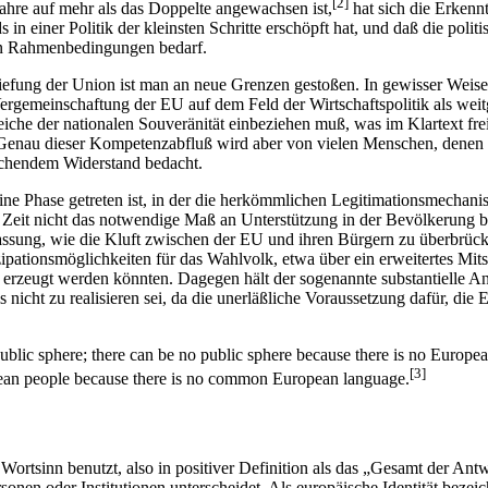
[2]
Jahre auf mehr als das Doppelte angewachsen ist,
hat sich die Erkennt
n einer Politik der kleinsten Schritte erschöpft hat, und daß die polit
ten Rahmenbedingungen bedarf.
tiefung der Union ist man an neue Grenzen gestoßen. In gewisser Weise
rgemeinschaftung der EU auf dem Feld der Wirtschaftspolitik als weit
he der nationalen Souveränität einbeziehen muß, was im Klartext freili
 Genau dieser Kompetenzabfluß wird aber von vielen Menschen, denen h
echendem Widerstand bedacht.
n eine Phase getreten ist, in der die herkömmlichen Legitimationsmecha
 Zeit nicht das notwendige Maß an Unterstützung in der Bevölkerung bes
fassung, wie die Kluft zwischen der EU und ihren Bürgern zu überbrücke
zipationsmöglichkeiten für das Wahlvolk, etwa über ein erweitertes Mi
 erzeugt werden könnten. Dagegen hält der sogenannte substantielle A
s nicht zu realisieren sei, da die unerläßliche Voraussetzung dafür, die
ic sphere; there can be no public sphere because there is no European p
[3]
ropean people because there is no common European language.
 Wortsinn benutzt, also in positiver Definition als das „Gesamt der Ant
onen oder Institutionen unterscheidet. Als europäische Identität bezei