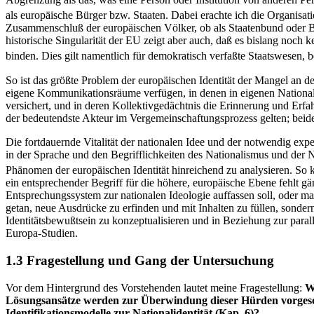
als europäische Bürger bzw. Staaten. Dabei erachte ich die Organisati
Zusammenschluß der europäischen Völker, ob als Staatenbund oder Bund
historische Singularität der EU zeigt aber auch, daß es bislang noch 
binden. Dies gilt namentlich für demokratisch verfaßte Staatswesen, 
So ist das größte Problem der europäischen Identität der Mangel an d
eigene Kommunikationsräume verfügen, in denen in eigenen Nationals
versichert, und in deren Kollektivgedächtnis die Erinnerung und Erfah
der bedeutendste Akteur im Vergemeinschaftungsprozess gelten; beides
Die fortdauernde Vitalität der nationalen Idee und der notwendig ex
in der Sprache und den Begrifflichkeiten des Nationalismus und der Na
Phänomen der europäischen Identität hinreichend zu analysieren. So kö
ein entsprechender Begriff für die höhere, europäische Ebene fehlt g
Entsprechungssystem zur nationalen Ideologie auffassen soll, oder 
getan, neue Ausdrücke zu erfinden und mit Inhalten zu füllen, sonde
Identitätsbewußtsein zu konzeptualisieren und in Beziehung zur paralle
Europa-Studien.
1.3 Fragestellung und Gang der Untersuchung
Vor dem Hintergrund des Vorstehenden lautet meine Fragestellung:
W
Lösungsansätze werden zur Überwindung dieser Hürden vorgeschla
Identifikationsmodelle zur Nationalidentität (Kap. 6)?