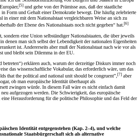
[5]
 Europäer,
und gehe von der Prämisse aus, daß der staatliche
h in Form und Gehalt einer Demokratie bewegt. Die häufig zelebrierte
al in einer mit dem Nationalstaat vergleichbaren Weise an sich zu
[6]
oberhalb der Ebene des Nationalstaats noch nicht gegeben“ hat.
 sondern eine Union selbständiger Nationalstaaten, die über jeweils
n denen man sich selbst der Lebendigkeit der nationalen Eigenheiten
rankert ist. Andererseits aber muß der Nationalstaat nach wie vor als
ist und bleibt sein Dilemma in der EU.
d betreten“) erklären auch, warum der derzeitige Diskurs immer noch
weise das wissenschaftliche Vokabular, das erforderlich wäre, um das
[7]
s that the political and national unit should be congruent”,
aber
ogar, ob man europäische Identität überhaupt als
rsett zwingen würde. In diesem Fall wäre es nicht einfach damit
e neu aufgezogen werden. Die Schwierigkeit, das europäische
l eine Herausforderung für die politische Philosophie und das Feld der
päischen Identität entgegenstehen (Kap. 2–4), und welche
ationale Staatsbürgerschaft sich als alternative