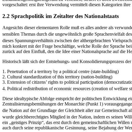
vorgeschaltet: erst ihre Verwendung vermittelt diesen Kategorien ihre
2.2 Sprachpolitik im Zeitalter des Nationalstaats
Angesichts dieser elementaren Rolle muß es alles andere als verwunde
sensiblen Themas durch die ungewöhnlich große Sprachenvielfalt des 
dieses Spannungsverhältnis zwischen der althergebrachten Vielsprac
mich konkret mit der Frage beschäftige, welche Rolle der Sprache b
zurück auf den Einfluß, den die Idee einer Nationalsprache auf die H
Historisch läßt sich der Entstehungs- und Konsolidierungsprozess der 
1. Penetration of a territory by a political centre (state-building)
2. Cultural standardization of this territory (nation-building)
3. Extension of citizens’ rights to political participation (democratizati
4. Political redistribution of economic resources (creation of welfare s
Diese idealtypische Abfolge entspricht der politischen Entwicklung 
Zentralisierungsbemühungen der Monarchie (Punkt 1) vorausgegangen 
die Nation auf der Grundlage der Gleichheit aller zur Gemeinschaft all
wurde gleichberechtigtes Mitglied in der Nation, indem es seinen Wi
ein „geistiges Prinzip“, das erst durch den gemeinschaftlichen Will
auch durch seine republikanische Gesinnung, seine Bejahung der Wer