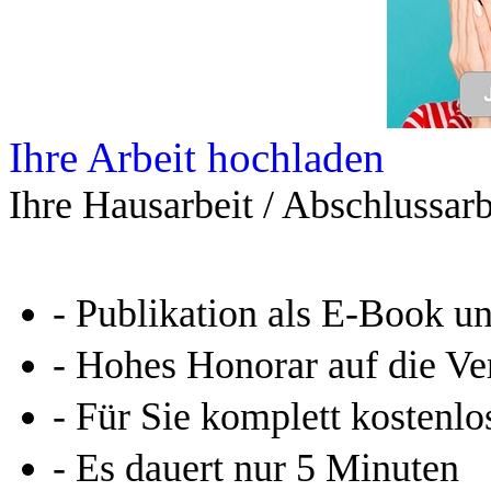
Leseprobe aus 26 Seiten
Kennen Sie schon das
Online-Magazin von GRIN
neugierig - aktuell - relev
Entdecken Sie hilfreiche T
Studium!