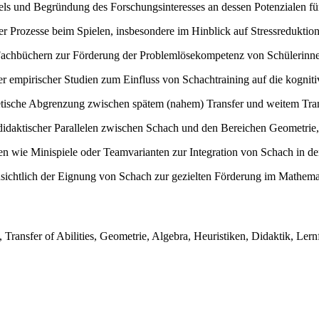
els und Begründung des Forschungsinteresses an dessen Potenzialen fü
er Prozesse beim Spielen, insbesondere im Hinblick auf Stressredukti
Fachbüchern zur Förderung der Problemlösekompetenz von Schülerinne
r empirischer Studien zum Einfluss von Schachtraining auf die kogni
ische Abgrenzung zwischen spätem (nahem) Transfer und weitem Tran
didaktischer Parallelen zwischen Schach und den Bereichen Geometrie
n wie Minispiele oder Teamvarianten zur Integration von Schach in de
chtlich der Eignung von Schach zur gezielten Förderung im Mathemat
Transfer of Abilities, Geometrie, Algebra, Heuristiken, Didaktik, Le