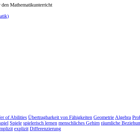
r den Mathematikunterricht
atik)
er of Abilities
Übertragbarkeit von Fähigkeiten
Geometrie
Algebra
Pro
spiel
Spiele
spielerisch lernen
menschliches Gehirn
räumliche Beziehu
mplizit
explizit
Differenzierung