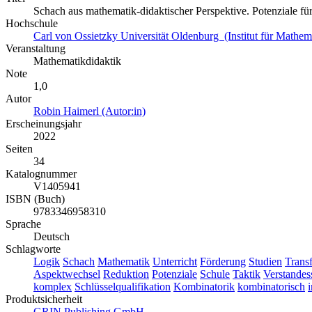
Schach aus mathematik-didaktischer Perspektive. Potenziale fü
Hochschule
Carl von Ossietzky Universität Oldenburg (Institut für Mathem
Veranstaltung
Mathematikdidaktik
Note
1,0
Autor
Robin Haimerl (Autor:in)
Erscheinungsjahr
2022
Seiten
34
Katalognummer
V1405941
ISBN (Buch)
9783346958310
Sprache
Deutsch
Schlagworte
Logik
Schach
Mathematik
Unterricht
Förderung
Studien
Transf
Aspektwechsel
Reduktion
Potenziale
Schule
Taktik
Verstandes
komplex
Schlüsselqualifikation
Kombinatorik
kombinatorisch
i
Produktsicherheit
GRIN Publishing GmbH