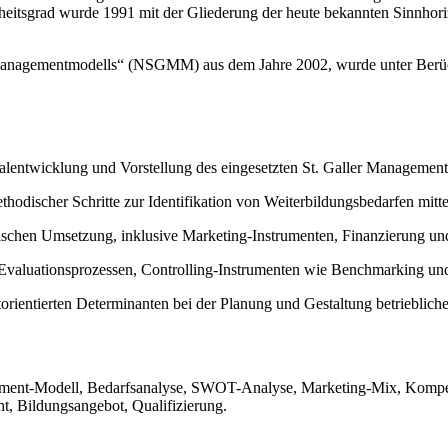
heitsgrad wurde 1991 mit der Gliederung der heute bekannten Sinnhori
r Managementmodells“ (NSGMM) aus dem Jahre 2002, wurde unter Berüc
alentwicklung und Vorstellung des eingesetzten St. Galler Managemen
thodischer Schritte zur Identifikation von Weiterbildungsbedarfen m
ischen Umsetzung, inklusive Marketing-Instrumenten, Finanzierung un
valuationsprozessen, Controlling-Instrumenten wie Benchmarking u
ientierten Determinanten bei der Planung und Gestaltung betrieblic
ement-Modell, Bedarfsanalyse, SWOT-Analyse, Marketing-Mix, Kompet
t, Bildungsangebot, Qualifizierung.