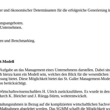
licher und ökonomischer Determinanten für die erfolgreiche Generierung
dungsangeboten.
 Unternehmen.
len und Benchmarking.
t-Modell
ufgabe an das Management eines Unternehmens darstellen. Dabei sind n
ch hierzu kann ein Modell sein, welches den Blick für die wesentlich
Lösung bietet. Diese Möglichkeit bietet das St. Galler Management-Mo
n berücksichtigt.
rtschaftswissenschaftlers H. Ulrich zurückzuführen. Es wurde in den 6
durch K. Bleicher und J. Rüegg-Stürm, weiterentwickelt.
altungsrahmen in Bezug auf die komplizierten wirtschaftlichen Sachver
aßnahmen abgeleitet werden. Das SGMM schafft die Möglichkeit weit