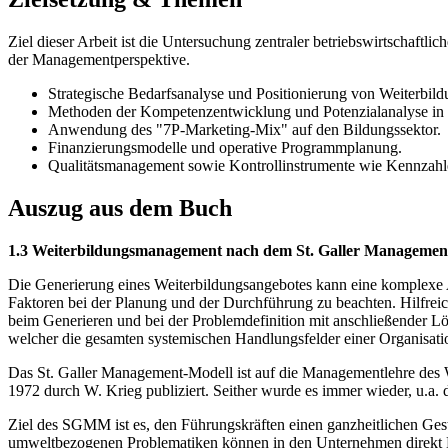
Ziel dieser Arbeit ist die Untersuchung zentraler betriebswirtschaft
der Managementperspektive.
Strategische Bedarfsanalyse und Positionierung von Weiterbil
Methoden der Kompetenzentwicklung und Potenzialanalyse in
Anwendung des "7P-Marketing-Mix" auf den Bildungssektor.
Finanzierungsmodelle und operative Programmplanung.
Qualitätsmanagement sowie Kontrollinstrumente wie Kennzah
Auszug aus dem Buch
1.3 Weiterbildungsmanagement nach dem St. Galler Managemen
Die Generierung eines Weiterbildungsangebotes kann eine komplexe A
Faktoren bei der Planung und der Durchführung zu beachten. Hilfrei
beim Generieren und bei der Problemdefinition mit anschließender 
welcher die gesamten systemischen Handlungsfelder einer Organisatio
Das St. Galler Management-Modell ist auf die Managementlehre des Wi
1972 durch W. Krieg publiziert. Seither wurde es immer wieder, u.a. 
Ziel des SGMM ist es, den Führungskräften einen ganzheitlichen Gest
umweltbezogenen Problematiken können in den Unternehmen direkt M