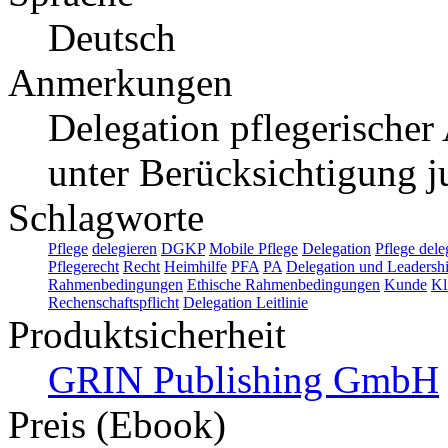
Deutsch
Anmerkungen
Delegation pflegerischer
unter Berücksichtigung ju
Schlagworte
Pflege
delegieren
DGKP
Mobile Pflege
Delegation
Pflege dele
Pflegerecht
Recht
Heimhilfe
PFA
PA
Delegation und Leadersh
Rahmenbedingungen
Ethische Rahmenbedingungen
Kunde
Kl
Rechenschaftspflicht
Delegation Leitlinie
Produktsicherheit
GRIN Publishing GmbH
Preis (Ebook)