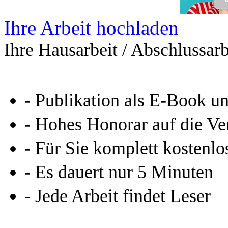
Online-Magazin von GRIN
neugierig - aktuell - relev
Entdecken Sie hilfreiche T
Studium!