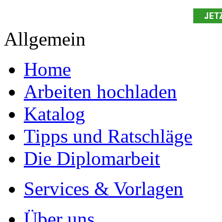
Ihre Arbeit hochladen
Ihre Hausarbeit / Abschlussarb
- Publikation als E-Book u
- Hohes Honorar auf die Ve
- Für Sie komplett kostenlo
- Es dauert nur 5 Minuten
- Jede Arbeit findet Leser