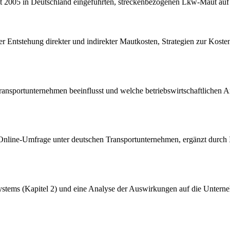
it 2005 in Deutschland eingeführten, streckenbezogenen Lkw-Maut auf
er Entstehung direkter und indirekter Mautkosten, Strategien zur Kos
Transportunternehmen beeinflusst und welche betriebswirtschaftlichen 
en Online-Umfrage unter deutschen Transportunternehmen, ergänzt durc
tsystems (Kapitel 2) und eine Analyse der Auswirkungen auf die Unter