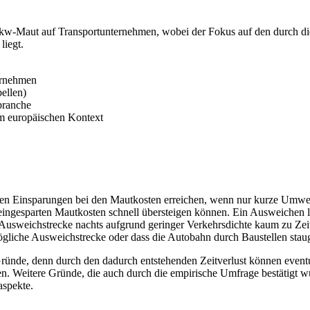
kw-Maut auf Transportunternehmen, wobei der Fokus auf den durch die
liegt.
ternehmen
ellen)
branche
 europäischen Kontext
en Einsparungen bei den Mautkosten erreichen, wenn nur kurze Umw
ingesparten Mautkosten schnell übersteigen können. Ein Ausweichen lo
 Ausweichstrecke nachts aufgrund geringer Verkehrsdichte kaum zu Ze
ögliche Ausweichstrecke oder dass die Autobahn durch Baustellen stauge
 Gründe, denn durch den dadurch entstehenden Zeitverlust können event
den. Weitere Gründe, die auch durch die empirische Umfrage bestätigt
aspekte.