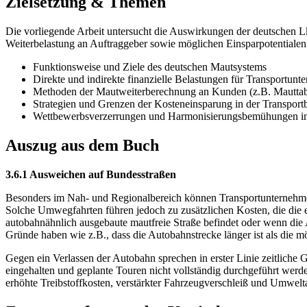
Zielsetzung & Themen
Die vorliegende Arbeit untersucht die Auswirkungen der deutschen L
Weiterbelastung an Auftraggeber sowie möglichen Einsparpotentialen 
Funktionsweise und Ziele des deutschen Mautsystems
Direkte und indirekte finanzielle Belastungen für Transportun
Methoden der Mautweiterberechnung an Kunden (z.B. Mauttab
Strategien und Grenzen der Kosteneinsparung in der Transport
Wettbewerbsverzerrungen und Harmonisierungsbemühungen im
Auszug aus dem Buch
3.6.1 Ausweichen auf Bundesstraßen
Besonders im Nah- und Regionalbereich können Transportunternehm
Solche Umwegfahrten führen jedoch zu zusätzlichen Kosten, die die e
autobahnähnlich ausgebaute mautfreie Straße befindet oder wenn die
Gründe haben wie z.B., dass die Autobahnstrecke länger ist als die m
Gegen ein Verlassen der Autobahn sprechen in erster Linie zeitliche
eingehalten und geplante Touren nicht vollständig durchgeführt wer
erhöhte Treibstoffkosten, verstärkter Fahrzeugverschleiß und Umwelt