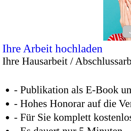
Leseprobe aus 69 Seiten
Kennen Sie schon das
Online-Magazin von GRIN
neugierig - aktuell - relev
Entdecken Sie hilfreiche T