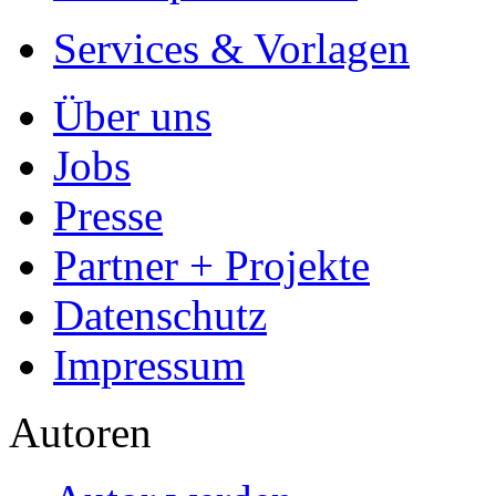
- Hohes Honorar auf die Ve
- Für Sie komplett kostenlo
- Es dauert nur 5 Minuten
- Jede Arbeit findet Leser
Allgemein
Home
Arbeiten hochladen