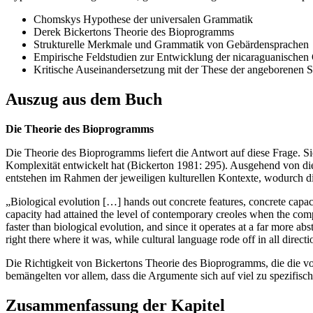
Chomskys Hypothese der universalen Grammatik
Derek Bickertons Theorie des Bioprogramms
Strukturelle Merkmale und Grammatik von Gebärdensprachen
Empirische Feldstudien zur Entwicklung der nicaraguanischen
Kritische Auseinandersetzung mit der These der angeborenen S
Auszug aus dem Buch
Die Theorie des Bioprogramms
Die Theorie des Bioprogramms liefert die Antwort auf diese Frage. S
Komplexität entwickelt hat (Bickerton 1981: 295). Ausgehend von die
entstehen im Rahmen der jeweiligen kulturellen Kontexte, wodurch d
„Biological evolution […] hands out concrete features, concrete capaci
capacity had attained the level of contemporary creoles when the compu
faster than biological evolution, and since it operates at a far more ab
right there where it was, while cultural language rode off in all directi
Die Richtigkeit von Bickertons Theorie des Bioprogramms, die die vo
bemängelten vor allem, dass die Argumente sich auf viel zu spezifisch
Zusammenfassung der Kapitel