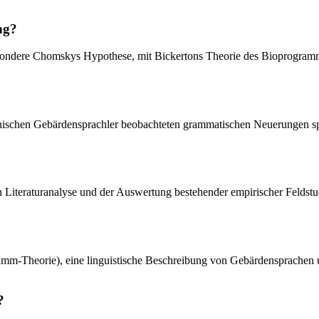
ng?
sondere Chomskys Hypothese, mit Bickertons Theorie des Bioprogramms
aguanischen Gebärdensprachler beobachteten grammatischen Neuerungen s
en Literaturanalyse und der Auswertung bestehender empirischer Feldst
ramm-Theorie), eine linguistische Beschreibung von Gebärdensprachen un
?