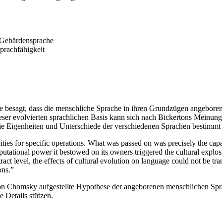
 Gebärdensprache
prachfähigkeit
ie besagt, dass die menschliche Sprache in ihren Grundzügen angeboren
ser evolvierten sprachlichen Basis kann sich nach Bickertons Meinung
ie Eigenheiten und Unterschiede der verschiedenen Sprachen bestimmt 
ties for specific operations. What was passed on was precisely the capa
tational power it bestowed on its owners triggered the cultural explosio
stract level, the effects of cultural evolution on language could not be 
ons.”
n Chomsky aufgestellte Hypothese der angeborenen menschlichen Sprach
e Details stützen.