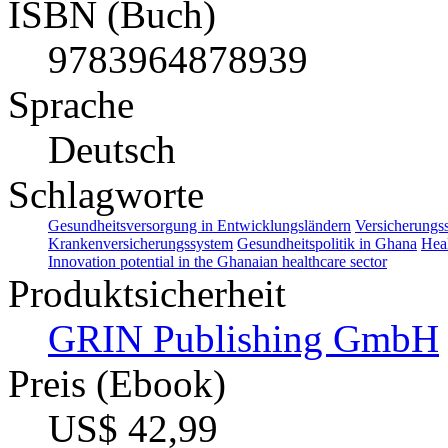
ISBN (Buch)
9783964878939
Sprache
Deutsch
Schlagworte
Gesundheitsversorgung in Entwicklungsländern
Versicherungss
Krankenversicherungssystem
Gesundheitspolitik in Ghana
Heal
Innovation potential in the Ghanaian healthcare sector
Produktsicherheit
GRIN Publishing GmbH
Preis (Ebook)
US$ 42,99