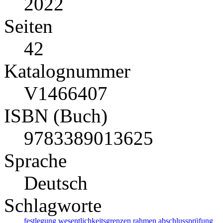
2022
Seiten
42
Katalognummer
V1466407
ISBN (Buch)
9783389013625
Sprache
Deutsch
Schlagworte
festlegung
wesentlichkeitsgrenzen
rahmen
abschlussprüfung