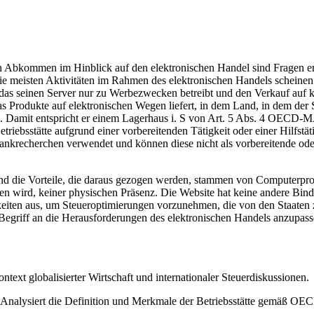
 den Abkommen im Hinblick auf den elektronischen Handel sind Fragen 
. Die meisten Aktivitäten im Rahmen des elektronischen Handels schei
as seinen Server nur zu Werbezwecken betreibt und den Verkauf auf kla
Produkte auf elektronischen Wegen liefert, in dem Land, in dem der Serve
en. Damit entspricht er einem Lagerhaus i. S von Art. 5 Abs. 4 OECD-M
triebsstätte aufgrund einer vorbereitenden Tätigkeit oder einer Hilfst
krecherchen verwendet und können diese nicht als vorbereitende oder
und die Vorteile, die daraus gezogen werden, stammen von Computerpro
en wird, keiner physischen Präsenz. Die Website hat keine andere Bindu
igkeiten aus, um Steueroptimierungen vorzunehmen, die von den Staate
n-Begriff an die Herausforderungen des elektronischen Handels anzupass
ntext globalisierter Wirtschaft und internationaler Steuerdiskussionen.
Analysiert die Definition und Merkmale der Betriebsstätte gemäß O