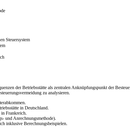
ode
hen Steuersystem
tem
ich
equenzen der Betriebsstätte als zentralen Anknüpfungspunkt der Besteu
esteuerungsvermeidung zu analysieren.
sterabkommen.
riebsstätte in Deutschland.
 in Frankreich.
gs- und Anrechnungsmethode).
ch inklusive Berechnungsbeispielen.