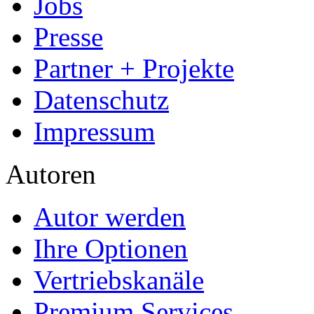
- Für Sie komplett kostenlo
- Es dauert nur 5 Minuten
- Jede Arbeit findet Leser
Allgemein
Home
Arbeiten hochladen
Katalog