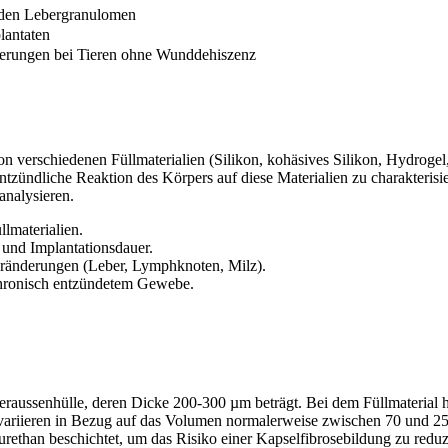
n den Lebergranulomen
lantaten
nderungen bei Tieren ohne Wunddehiszenz
on verschiedenen Füllmaterialien (Silikon, kohäsives Silikon, Hydrogel
 entzündliche Reaktion des Körpers auf diese Materialien zu charakter
analysieren.
lmaterialien.
und Implantationsdauer.
ränderungen (Leber, Lymphknoten, Milz).
hronisch entzündetem Gewebe.
eraussenhülle, deren Dicke 200-300 µm beträgt. Bei dem Füllmaterial h
ariieren in Bezug auf das Volumen normalerweise zwischen 70 und 250
urethan beschichtet, um das Risiko einer Kapselfibrosebildung zu redu