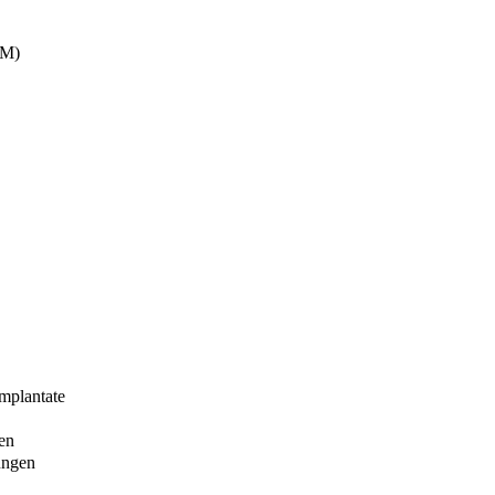
RM)
mplantate
en
ungen