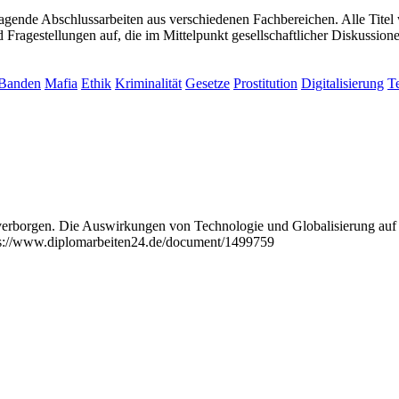
ragende Abschlussarbeiten aus verschiedenen Fachbereichen. Alle Tit
Fragestellungen auf, die im Mittelpunkt gesellschaftlicher Diskussione
Banden
Mafia
Ethik
Kriminalität
Gesetze
Prostitution
Digitalisierung
T
d verborgen. Die Auswirkungen von Technologie und Globalisierung au
s://www.diplomarbeiten24.de/document/1499759