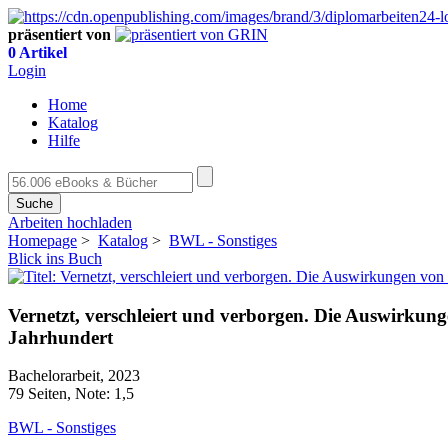
präsentiert von
0 Artikel
Login
Home
Katalog
Hilfe
Suche
Arbeiten hochladen
Homepage
>
Katalog
>
BWL - Sonstiges
Blick ins Buch
Vernetzt, verschleiert und verborgen. Die Auswirkun
Jahrhundert
Bachelorarbeit, 2023
79 Seiten, Note: 1,5
BWL - Sonstiges