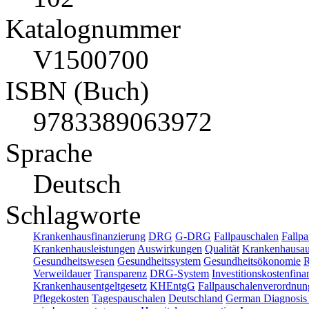
Katalognummer
V1500700
ISBN (Buch)
9783389063972
Sprache
Deutsch
Schlagworte
Krankenhausfinanzierung
DRG
G-DRG
Fallpauschalen
Fallp
Krankenhausleistungen
Auswirkungen
Qualität
Krankenhausa
Gesundheitswesen
Gesundheitssystem
Gesundheitsökonomie
Verweildauer
Transparenz
DRG-System
Investitionskostenfina
Krankenhausentgeltgesetz
KHEntgG
Fallpauschalenverordnun
Pflegekosten
Tagespauschalen
Deutschland
German Diagnosis