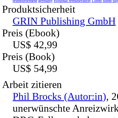
reimbursement
germany
Hospital remuneration
Lump sump pa
Produktsicherheit
GRIN Publishing GmbH
Preis (Ebook)
US$ 42,99
Preis (Book)
US$ 54,99
Arbeit zitieren
Phil Brocks (Autor:in)
, 
unerwünschte Anreizwir