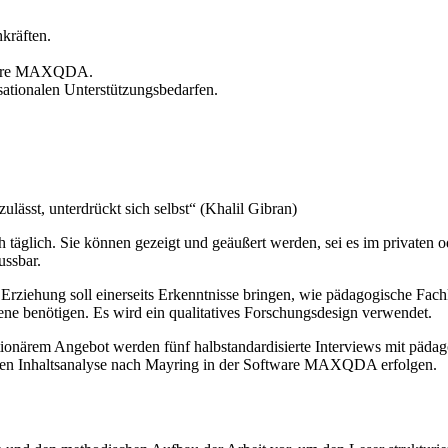
kräften.
ftware MAXQDA.
sationalen Unterstützungsbedarfen.
ulässt, unterdrückt sich selbst“ (Khalil Gibran)
täglich. Sie können gezeigt und geäußert werden, sei es im privaten od
ussbar.
Erziehung soll einerseits Erkenntnisse bringen, wie pädagogische Fac
ene benötigen. Es wird ein qualitatives Forschungsdesign verwendet.
ationärem Angebot werden fünf halbstandardisierte Interviews mit päda
ativen Inhaltsanalyse nach Mayring in der Software MAXQDA erfolgen.