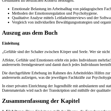
Gesundheit im beruflichen Kontext benötigen.
Emotionale Belastung im Arbeitsalltag von pädagogischen Fach
Methoden der Emotionsregulation und Psychohygiene.
Qualitative Analyse mittels Leitfadeninterviews und der So
Vergleich von individuellen Bewältigungsstrategien und organi
Auszug aus dem Buch
Einleitung
„Gefühle sind der Schalter zwischen Körper und Seele. Wer sie nicht z
Affekte, Gefühle und Emotionen erlebt ein jedes Individuum mehrfach 
andererseits fremdgesteuert und damit durch jedes Individuum beeinfl
Die durchgeführte Erhebung im Rahmen des Arbeitsfeldes Hilfen zur 
andererseits aufzeigen, was die jeweiligen Fachkräfte zur Psychohygi
In einer privaten Einrichtung der Jugendhilfe mit ambulantem und st
Datenmaterials wird nach der Transkription und mithilfe der qualit
Zusammenfassung der Kapitel