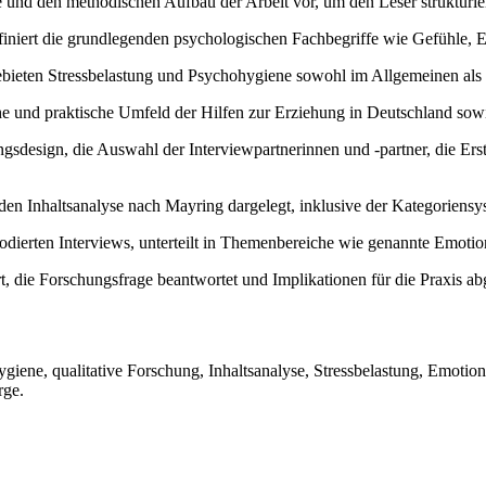
e und den methodischen Aufbau der Arbeit vor, um den Leser strukturie
finiert die grundlegenden psychologischen Fachbegriffe wie Gefühle, 
ieten Stressbelastung und Psychohygiene sowohl im Allgemeinen als 
che und praktische Umfeld der Hilfen zur Erziehung in Deutschland sow
ungsdesign, die Auswahl der Interviewpartnerinnen und -partner, die E
den Inhaltsanalyse nach Mayring dargelegt, inklusive der Kategoriensy
 codierten Interviews, unterteilt in Themenbereiche wie genannte Emot
t, die Forschungsfrage beantwortet und Implikationen für die Praxis abg
ygiene, qualitative Forschung, Inhaltsanalyse, Stressbelastung, Emot
rge.