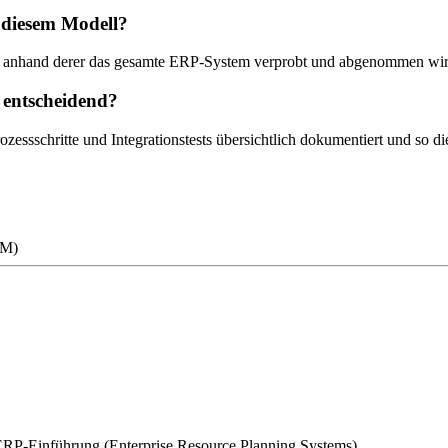
n diesem Modell?
, anhand derer das gesamte ERP-System verprobt und abgenommen wird, 
 entscheidend?
rozessschritte und Integrationstests übersichtlich dokumentiert und so di
RM)
 ERP-Einführung (Enterprise Resource Planning Systems)