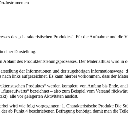
Do-Instrumenten
ozesses des „charakteristischen Produktes“. Für die Aufnahme und die Vi
n einer Darstellung.
en Ablauf des Produktentstehungsprozesses. Der Materialfluss wird in d
 Darstellung der Informationen und der zugehörigen Informationswege, d
ts nach links aufgezeichnet. Es kann hierbei vorkommen, dass der Mater
rakteristischen Produktes“ werden komplett, von Anfang bis Ende, analys
ls „flussaufwärts“ bezeichnet – also zum Beispiel vom Versand rückwär
t), alle vor gelagerten Aktivitäten auslöst.
erbei wird wie folgt vorgegangen: 1. Charakteristische Produkt: Die St
 der ab Punkt 4 beschriebenen Befragung benötigt, damit man die Tei