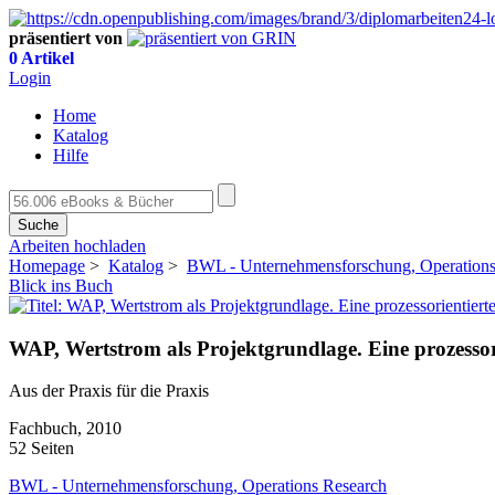
präsentiert von
0 Artikel
Login
Home
Katalog
Hilfe
Suche
Arbeiten hochladen
Homepage
>
Katalog
>
BWL - Unternehmensforschung, Operations
Blick ins Buch
WAP, Wertstrom als Projektgrundlage. Eine prozesso
Aus der Praxis für die Praxis
Fachbuch, 2010
52 Seiten
BWL - Unternehmensforschung, Operations Research