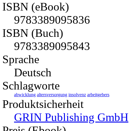
ISBN (eBook)
9783389095836
ISBN (Buch)
9783389095843
Sprache
Deutsch
Schlagworte
abwicklung
altersversorgung
insolvenz
arbeitgebers
Produktsicherheit
GRIN Publishing GmbH
Preis (Ebook)