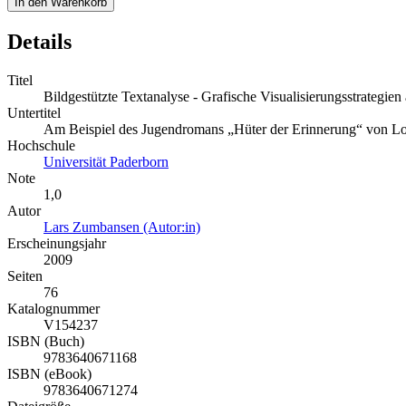
In den Warenkorb
Details
Titel
Bildgestützte Textanalyse - Grafische Visualisierungsstrategien 
Untertitel
Am Beispiel des Jugendromans „Hüter der Erinnerung“ von Loi
Hochschule
Universität Paderborn
Note
1,0
Autor
Lars Zumbansen (Autor:in)
Erscheinungsjahr
2009
Seiten
76
Katalognummer
V154237
ISBN (Buch)
9783640671168
ISBN (eBook)
9783640671274