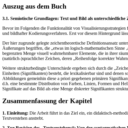
Auszug aus dem Buch
3.1. Semiotische Grundlagen: Text und Bild als unterschiedliche
Bevor im Folgenden die Funktionalität von Visualisierungsstrategien f
und bildhafter Kodierungsverfahren. Erst vor diesem Hintergrund läss
Der hier zugrunde gelegte zeichentheoretische Definitionsansatz unt
Äußerungen begriffen, die „etwas im logisch-mathematischen Sinne ‚
begrenzten Menge visuell wahrnehmbarer Elemente, die in ihrer räum
(natürlich-)sprachlicher Zeichen, deren „Reihenfolge korrekter Wahrn
Weitere strukturbedingte Unterschiede ergeben sich durch die „Zeich
Einheiten (Signifikanten) besteht, die lexikalisierbar sind und dene
Abbildungen gemeinhin diese a priori gegebenen primären Signifikant
d.h. eine bestimmte Distribution von Farben, Linien, Formen und Hell
Signifikate auf das Bild als eine Menge diskreter Signifikanten struktu
Zusammenfassung der Kapitel
1. Einleitung:
Die Arbeit führt in das Ziel ein, ein didaktisch-method
Textverstehen anstrebt.
2. Zur Revision des „Textverstehens“: Von der syntagmatischen