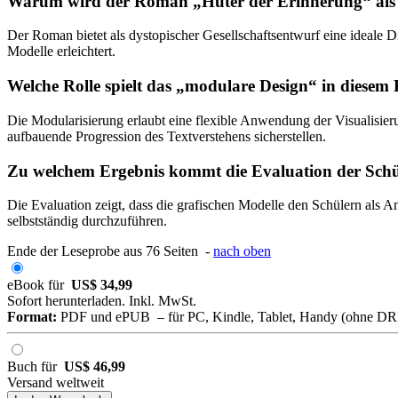
Warum wird der Roman „Hüter der Erinnerung“ als F
Der Roman bietet als dystopischer Gesellschaftsentwurf eine ideale 
Modelle erleichtert.
Welche Rolle spielt das „modulare Design“ in diesem
Die Modularisierung erlaubt eine flexible Anwendung der Visualisier
aufbauende Progression des Textverstehens sicherstellen.
Zu welchem Ergebnis kommt die Evaluation der Schü
Die Evaluation zeigt, dass die grafischen Modelle den Schülern als A
selbstständig durchzuführen.
Ende der Leseprobe aus 76 Seiten -
nach oben
eBook für
US$ 34,99
Sofort herunterladen. Inkl. MwSt.
Format:
PDF und ePUB – für PC, Kindle, Tablet, Handy (ohne D
Buch für
US$ 46,99
Versand weltweit