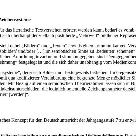
 Zeichensysteme
ür das literarische Textverstehen erörtert werden kann, bedarf es vora
t sich überhaupt der vielfach postulierte „Mehrwert“ bildlicher Repräs
erstellt dabei „Bildern“ und „Texten“ jeweils einen kommunikativen Ver
abbilden’ und/oder […] im semiotischen Sinne zu ‚bedeuten’ scheinen
lichen Anordnung invariant und simultan gegeben sind. Demgegenüber 
ehmung“ festgelegt ist und die sich daher unabhängig vom Medienkontext
ensysteme“, derer sich Bilder und Texte jeweils bedienen. Im Gegensat
n somit qua kodifizierter Vereinbarung eine begrenzte Menge möglicher 
en. Mit Bezug auf einen semiotischen Theorierahmen lassen sich in Bil
igkeitsunterschieden, die lediglich potentielle Zeichenparameter darst
riert [werden]“.
isches Konzept für den Deutschunterricht der Jahrgangsstufe 7 zu entwic
 Weltrepräsentation zur paradigmatischen Weltmodellierung:
Dieses