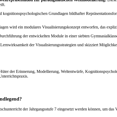
ift.
 kognitionspsychologischen Grundlagen bildhafter Repräsentationsform
lagen wird ein modulares Visualisierungskonzept entworfen, das expli
Durchführung der entwickelten Module in einer siebten Gymnasialklasse 
r Lernwirksamkeit der Visualisierungsstrategien und skizziert Möglichk
, Hüter der Erinnerung, Modellierung, Weltentwürfe, Kognitionspsycholo
nterrichtspraxis.
undlegend?
tschunterricht der Jahrgangsstufe 7 eingesetzt werden können, um das V