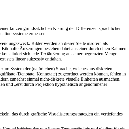
b einer kurzen grundsätzlichen Klärung der Differenzen sprachlicher
entationssysteme ermessen.
wendungszweck. Bilder werden an dieser Stelle insofern als
“. Bildhafte Äußerungen bestehen dabei aus einer durch einen Rahmen
konstituiert sich jede Textäußerung aus einer begrenzten Menge
 stets linear sukzessiv entfalten.
z zum System der (natürlichen) Sprache, welches aus diskreten
Signifikate (Denotate, Konnotate) zugeordnet werden können, fehlen in
dern zunächst einmal nicht-diskrete visuelle Einheiten ausmachen,
ellen und „erst durch Projektion hypothetisch angenommener
keln, das durch grafische Visualisierungsstrategien ein vertiefendes
 Kapitel kritisiert das rein lineare Textverständnis und plädiert für ein