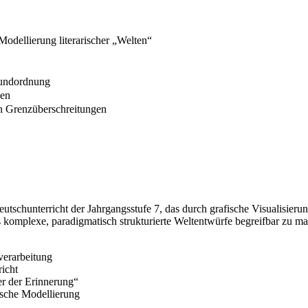
Modellierung literarischer „Welten“
Grundordnung
len
en Grenzüberschreitungen
schunterricht der Jahrgangsstufe 7, das durch grafische Visualisierungss
ls komplexe, paradigmatisch strukturierte Weltentwürfe begreifbar zu m
verarbeitung
richt
r der Erinnerung“
ische Modellierung