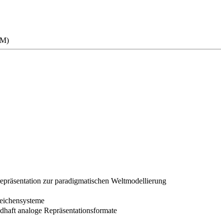
RM)
repräsentation zur paradigmatischen Weltmodellierung
Zeichensysteme
ldhaft analoge Repräsentationsformate