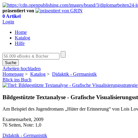
präsentiert von
0 Artikel
Login
Home
Katalog
Hilfe
Suche
Arbeiten hochladen
Homepage
>
Katalog
>
Didaktik - Germanistik
Blick ins Buch
Bildgestützte Textanalyse - Grafische Visualisierungss
Am Beispiel des Jugendromans „Hüter der Erinnerung“ von Lois Lowr
Examensarbeit, 2009
76 Seiten, Note: 1,0
Didaktik - Germanistik