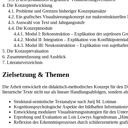
4. Die Konzeptentwicklung
4.1. Probleme und Grenzen bisheriger Konzeptansätze
4.2. Ein grafisches Visualisierungskonzept zur makrostrukturellen 
4.3. Auswahl von Text und Jahrgangsstufe
4.4. Die Konzeptmodule
4.4.1. Modul I: Rekonstruktion – Explikation der sujetlosen 
4.4.2. Modul II: Integration – Explikation von Konfliktpotentia
4.4.3. Modul III: Neukonstruktion – Explikation von sujethaft
5. Die Konzeptevaluation
6. Zusammenfassung und Ausblick
7. Literaturverzeichnis
Zielsetzung & Themen
Die Arbeit entwickelt ein didaktisch-methodisches Konzept für den Deut
literarische Texte nicht nur als lineare Handlungsabfolgen, sondern a
Struktural-semiotische Textanalyse nach Jurij M. Lotman
Kognitionspsychologische Aspekte der bildhaften Informations
Entwicklung modularer Visualisierungsstrategien für den Unter
Erprobung und Evaluation an Lois Lowrys Jugendroman „Hüte
Reflexion des Erkenntnisprozesses durch schülerzentrierte graf