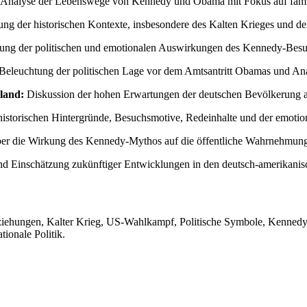
Analyse der Lebenswege von Kennedy und Obama mit Fokus auf famili
ng der historischen Kontexte, insbesondere des Kalten Krieges und de
ng der politischen und emotionalen Auswirkungen des Kennedy-Besuch
Beleuchtung der politischen Lage vor dem Amtsantritt Obamas und Anal
land:
Diskussion der hohen Erwartungen der deutschen Bevölkerung 
historischen Hintergründe, Besuchsmotive, Redeinhalte und der emotio
er die Wirkung des Kennedy-Mythos auf die öffentliche Wahrnehmung 
d Einschätzung zukünftiger Entwicklungen in den deutsch-amerikani
eziehungen, Kalter Krieg, US-Wahlkampf, Politische Symbole, Kenned
tionale Politik.