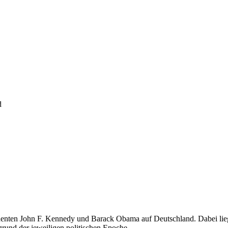
d
identen John F. Kennedy und Barack Obama auf Deutschland. Dabei lieg
rund der jeweiligen politischen Epoche.