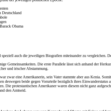
denten
in Deutschland
mbole
ngen
f Barack Obama
speziell auch die jeweiligen Biografien miteinander zu vergleichen. De
ige Gemeinsamkeiten. Die erste Parallele lässt sich anhand der Herkun
her und irischer Abstammung.
 war zwar eine Amerikanerin, sein Vater stammte aber aus Kenia. Som
en deswegen beide gegen Vorurteile bezüglich ihres Einwanderstatus 
aaten. Die protestantischen Amerikaner waren diesem nicht ganz aufgesc
 Land den Amtseid.