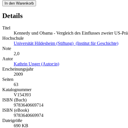
In den Warenkorb
Details
Titel
Kennedy und Obama - Vergleich des Einflusses zweier US-Prä
Hochschule
Universität Hildesheim (Stiftung) (Institut für Geschichte)
Note
2,0
Autor
Kathrin Unger (Autor:in)
Erscheinungsjahr
2009
Seiten
63
Katalognummer
V154393
ISBN (Buch)
9783640669714
ISBN (eBook)
9783640669974
Dateigröße
690 KB