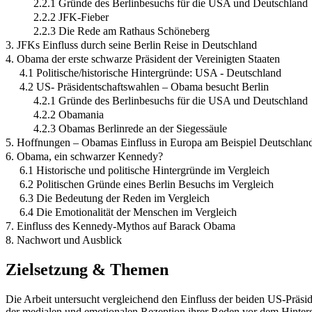
2.2.1 Gründe des Berlinbesuchs für die USA und Deutschland
2.2.2 JFK-Fieber
2.2.3 Die Rede am Rathaus Schöneberg
3. JFKs Einfluss durch seine Berlin Reise in Deutschland
4. Obama der erste schwarze Präsident der Vereinigten Staaten
4.1 Politische/historische Hintergründe: USA - Deutschland
4.2 US- Präsidentschaftswahlen – Obama besucht Berlin
4.2.1 Gründe des Berlinbesuchs für die USA und Deutschland
4.2.2 Obamania
4.2.3 Obamas Berlinrede an der Siegessäule
5. Hoffnungen – Obamas Einfluss in Europa am Beispiel Deutschlan
6. Obama, ein schwarzer Kennedy?
6.1 Historische und politische Hintergründe im Vergleich
6.2 Politischen Gründe eines Berlin Besuchs im Vergleich
6.3 Die Bedeutung der Reden im Vergleich
6.4 Die Emotionalität der Menschen im Vergleich
7. Einfluss des Kennedy-Mythos auf Barack Obama
8. Nachwort und Ausblick
Zielsetzung & Themen
Die Arbeit untersucht vergleichend den Einfluss der beiden US-Präs
der medialen und emotionalen Rezeption ihrer Reden vor dem Hinterg