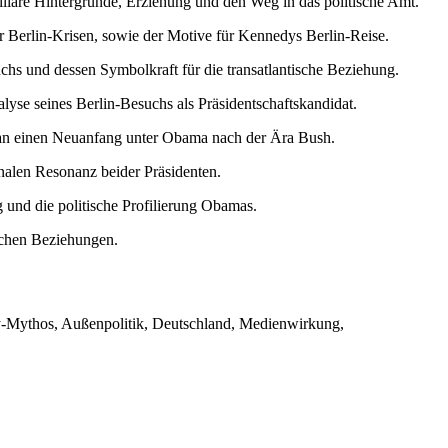
äre Hintergründe, Erziehung und den Weg in das politische Amt.
r Berlin-Krisen, sowie der Motive für Kennedys Berlin-Reise.
s und dessen Symbolkraft für die transatlantische Beziehung.
yse seines Berlin-Besuchs als Präsidentschaftskandidat.
an einen Neuanfang unter Obama nach der Ära Bush.
nalen Resonanz beider Präsidenten.
und die politische Profilierung Obamas.
schen Beziehungen.
y-Mythos, Außenpolitik, Deutschland, Medienwirkung,