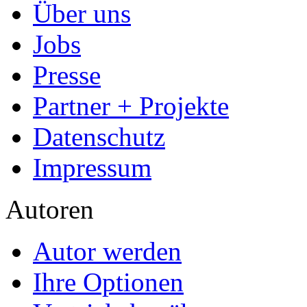
- Publikation als E-Book u
- Hohes Honorar auf die Ve
- Für Sie komplett kostenlo
- Es dauert nur 5 Minuten
- Jede Arbeit findet Leser
Allgemein
Home
Arbeiten hochladen