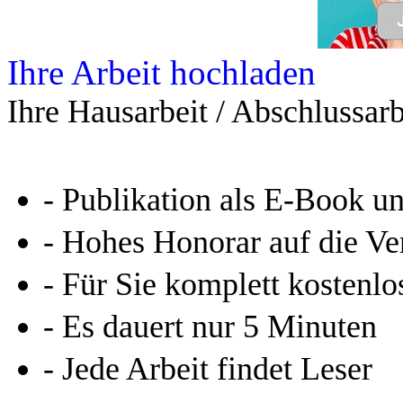
Leseprobe aus 65 Seiten
Kennen Sie schon das
Online-Magazin von GRIN
neugierig - aktuell - relev
Entdecken Sie hilfreiche T