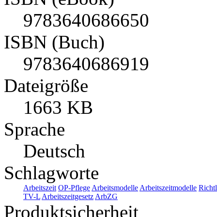
9783640686650
ISBN (Buch)
9783640686919
Dateigröße
1663 KB
Sprache
Deutsch
Schlagworte
Arbeitszeit
OP-Pflege
Arbeitsmodelle
Arbeitszeitmodelle
Richt
TV-L
Arbeitszeitgesetz
ArbZG
Produktsicherheit