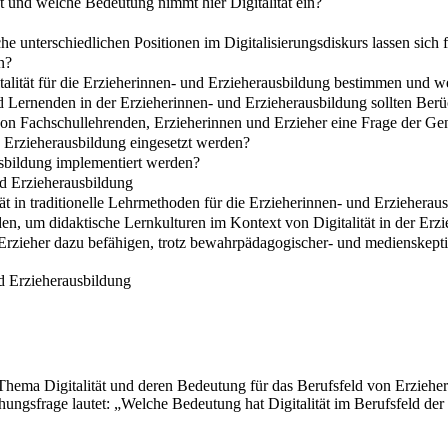
t und welche Bedeutung nimmt hier Digitalität ein?
he unterschiedlichen Positionen im Digitalisierungsdiskurs lassen sich f
n?
gitalität für die Erzieherinnen- und Erzieherausbildung bestimmen und 
Lernenden in der Erzieherinnen- und Erzieherausbildung sollten Berü
n Fachschullehrenden, Erzieherinnen und Erzieher eine Frage der Ge
 Erzieherausbildung eingesetzt werden?
usbildung implementiert werden?
nd Erzieherausbildung
ät in traditionelle Lehrmethoden für die Erzieherinnen- und Erziehera
en, um didaktische Lernkulturen im Kontext von Digitalität in der Er
rzieher dazu befähigen, trotz bewahrpädagogischer- und medienskeptis
nd Erzieherausbildung
Thema Digitalität und deren Bedeutung für das Berufsfeld von Erziehe
chungsfrage lautet: „Welche Bedeutung hat Digitalität im Berufsfeld d