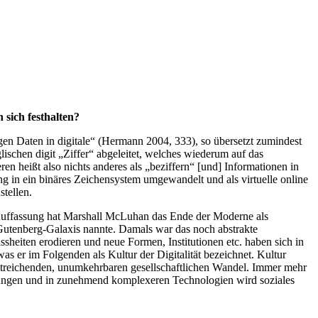
 sich festhalten?
ogen Daten in digitale“ (Hermann 2004, 333), so übersetzt zumindest
lischen digit „Ziffer“ abgeleitet, welches wiederum auf das
eren heißt also nichts anderes als „beziffern“ [und] Informationen in
ng in ein binäres Zeichensystem umgewandelt und als virtuelle online
tellen.
ner Auffassung hat Marshall McLuhan das Ende der Moderne als
e Gutenberg-Galaxis nannte. Damals war das noch abstrakte
ssheiten erodieren und neue Formen, Institutionen etc. haben sich in
as er im Folgenden als Kultur der Digitalität bezeichnet. Kultur
s weitreichenden, unumkehrbaren gesellschaftlichen Wandel. Immer mehr
tzungen und in zunehmend komplexeren Technologien wird soziales