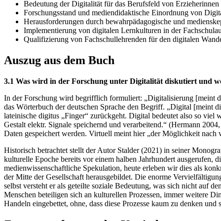
Bedeutung der Digitalität für das Berufsfeld von Erzieherinnen
Forschungsstand und mediendidaktische Einordnung von Digita
Herausforderungen durch bewahrpädagogische und medienskep
Implementierung von digitalen Lernkulturen in der Fachschula
Qualifizierung von Fachschullehrenden für den digitalen Wand
Auszug aus dem Buch
3.1 Was wird in der Forschung unter Digitalität diskutiert und we
In der Forschung wird begrifflich formuliert: „Digitalisierung [mein
das Wörterbuch der deutschen Sprache den Begriff. „Digital [meint di
lateinische digitus „Finger“ zurückgeht. Digital bedeutet also so viel 
Gestalt elektr. Signale speichernd und verarbeitend.“ (Hermann 2004,
Daten gespeichert werden. Virtuell meint hier „der Möglichkeit nach
Historisch betrachtet stellt der Autor Stalder (2021) in seiner Monog
kulturelle Epoche bereits vor einem halben Jahrhundert ausgerufen, d
medienwissenschaftliche Spekulation, heute erleben wir dies als konkr
der Mitte der Gesellschaft herausgebildet. Die enorme Vervielfältigun
selbst versteht er als geteilte soziale Bedeutung, was sich nicht auf
Menschen beteiligen sich an kulturellen Prozessen, immer weitere D
Handeln eingebettet, ohne, dass diese Prozesse kaum zu denken und s