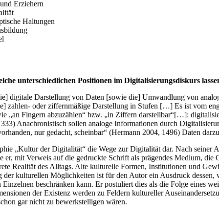
 und Erziehern
lität
tische Haltungen
usbildung
el
lche unterschiedlichen Positionen im Digitalisierungsdiskurs lassen
t die] digitale Darstellung von Daten [sowie die] Umwandlung von anal
e] zahlen- oder ziffernmäßige Darstellung in Stufen […] Es ist vom eng
wie „an Fingern abzuzählen“ bzw. „in Ziffern darstellbar“[…]: digitalisi
 333) Anachronistisch sollen analoge Informationen durch Digitalisieru
 vorhanden, nur gedacht, scheinbar“ (Hermann 2004, 1496) Daten darzus
raphie „Kultur der Digitalität“ die Wege zur Digitalität dar. Nach sei
ie er, mit Verweis auf die gedruckte Schrift als prägendes Medium, di
ete Realität des Alltags. Alte kulturelle Formen, Institutionen und Gewi
g der kulturellen Möglichkeiten ist für den Autor ein Ausdruck dessen, w
 den Einzelnen beschränken kann. Er postuliert dies als die Folge eine
imensionen der Existenz werden zu Feldern kultureller Auseinanderse
chon gar nicht zu bewerkstelligen wären.