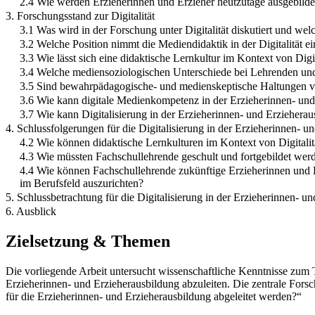
2.4 Wie werden Erzieherinnen und Erzieher heutzutage ausgebilde
3. Forschungsstand zur Digitalität
3.1 Was wird in der Forschung unter Digitalität diskutiert und welc
3.2 Welche Position nimmt die Mediendidaktik in der Digitalität ei
3.3 Wie lässt sich eine didaktische Lernkultur im Kontext von Di
3.4 Welche mediensoziologischen Unterschiede bei Lehrenden und 
3.5 Sind bewahrpädagogische- und medienskeptische Haltungen vo
3.6 Wie kann digitale Medienkompetenz in der Erzieherinnen- und
3.7 Wie kann Digitalisierung in der Erzieherinnen- und Erziehera
4. Schlussfolgerungen für die Digitalisierung in der Erzieherinnen- u
4.2 Wie können didaktische Lernkulturen im Kontext von Digitalit
4.3 Wie müssten Fachschullehrende geschult und fortgebildet werd
4.4 Wie können Fachschullehrende zukünftige Erzieherinnen und E
im Berufsfeld auszurichten?
5. Schlussbetrachtung für die Digitalisierung in der Erzieherinnen- u
6. Ausblick
Zielsetzung & Themen
Die vorliegende Arbeit untersucht wissenschaftliche Kenntnisse zum 
Erzieherinnen- und Erzieherausbildung abzuleiten. Die zentrale Fors
für die Erzieherinnen- und Erzieherausbildung abgeleitet werden?“