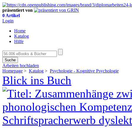
präsentiert von
0 Artikel
Login
Home
Katalog
Hilfe
Suche
Arbeiten hochladen
Homepage
>
Katalog
>
Psychologie - Kognitive Psychologie
Blick ins Buch