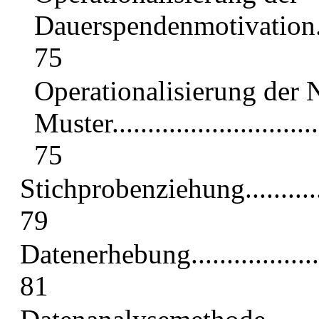
Dauerspendenmotivation...........
75
Operationalisierung der 
Muster................................
75
Stichprobenziehung....................
79
Datenerhebung.........................
81