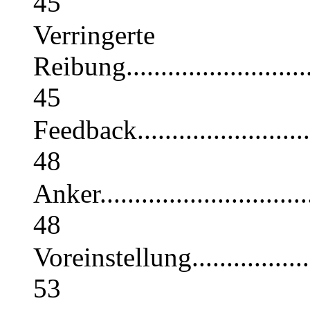
45
Verringerte
Reibung...............................
45
Feedback..............................
48
Anker.................................
48
Voreinstellung.......................
53