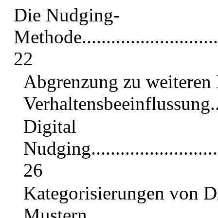
Die Nudging-
Methode................................
22
Abgrenzung zu weiteren
Verhaltensbeeinflussung.........
Digital
Nudging...............................
26
Kategorisierungen von D
Mustern..............................