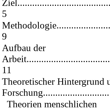
Ziel.......................................
5
Methodologie.............................
9
Aufbau der
Arbeit....................................
11
Theoretischer Hintergrund 
Forschung..............................
Theorien menschlichen