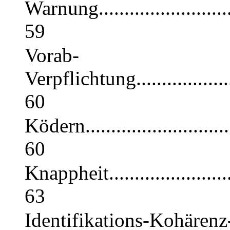
Warnung...............................
59
Vorab-
Verpflichtung........................
60
Ködern................................
60
Knappheit.............................
63
Identifikations-Kohärenz