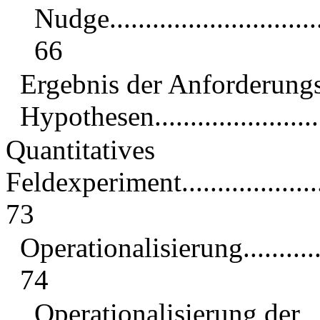
Nudge................................
66
Ergebnis der Anforderung
Hypothesen..........................
Quantitatives
Feldexperiment..........................
73
Operationalisierung...................
74
Operationalisierung der