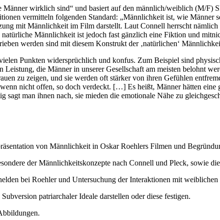
 wie Männer wirklich sind“ und basiert auf den männlich/weiblich (M/F) 
onen vermitteln folgenden Standard: „Männlichkeit ist, wie Männer sein
ung mit Männlichkeit im Film darstellt. Laut Connell herrscht nämlich
atürliche Männlichkeit ist jedoch fast gänzlich eine Fiktion und mitnic
hrieben werden sind mit diesem Konstrukt der ‚natürlichen‘ Männlichke
n vielen Punkten widersprüchlich und konfus. Zum Beispiel sind physisc
n Leistung, die Männer in unserer Gesellschaft am meisten belohnt we
auen zu zeigen, und sie werden oft stärker von ihren Gefühlen entfrem
wenn nicht offen, so doch verdeckt. […] Es heißt, Männer hätten eine 
tig sagt man ihnen nach, sie mieden die emotionale Nähe zu gleichges
epräsentation von Männlichkeit in Oskar Roehlers Filmen und Begründu
sondere der Männlichkeitskonzepte nach Connell und Pleck, sowie die
helden bei Roehler und Untersuchung der Interaktionen mit weiblichen
version patriarchaler Ideale darstellen oder diese festigen.
 Abbildungen.