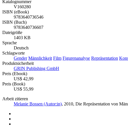
Katalognummer
V160280
ISBN (eBook)
9783640736546
ISBN (Buch)
9783640736607
Dateigröße
1403 KB
Sprache
Deutsch
Schlagworte
Gender
Männlichkeit
Film
Figurenanalyse
Repräsentation
Kons
Produktsicherheit
GRIN Publishing GmbH
Preis (Ebook)
US$ 42,99
Preis (Book)
US$ 55,99
Arbeit zitieren
Melanie Bossen (Autor:in)
, 2010, Die Repräsentation von Mä