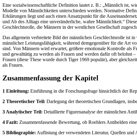
Eine sozialwissenschaftliche Definition lautet z. B.: „Männlich ist,
Modelle von Männlichkeiten unterschieden werden. Normative Definiti
Erklärungen liegt und auch einen Ansatzpunkt für die Auseinandersetz
und Ab des Alltags eine unveränderliche, wahre Männlichkeit.“ Diese n
Geschlechtsrolle, die Männern in der westlichen Gesellschaft zugesc
Das allgemein verbreitete Bild der männlichen Geschlechtsrolle ist i
männlicher Leistungsfähigkeit, während demgegenüber für die Art vo
sind. Von Männern wird erwartet, größere emotionale Kontrolle als Fr
und gewalttätig zu werden als Frauen und werden dafür oft belohnt – 
Frauen (diese These wurde durch Tiger 1969 populär), aber gleichzei
als Frauen.
Zusammenfassung der Kapitel
1 Einleitung:
Einführung in die Forschungsfrage hinsichtlich der R
2 Theoretischer Teil:
Darlegung der theoretischen Grundlagen, insbe
3 Analytischer Teil:
Detaillierte Figurenanalyse der männlichen Anti
4 Fazit:
Zusammenfassende Bewertung, ob Roehlers Antihelden eine Sub
5 Bibliographie:
Auflistung der verwendeten Literatur, Quellen und