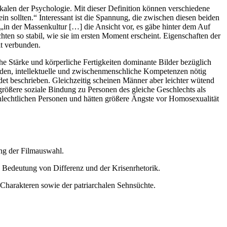
Skalen der Psychologie. Mit dieser Definition können verschiedene
 sollten.“ Interessant ist die Spannung, die zwischen diesen beiden
 „in der Massenkultur […] die Ansicht vor, es gäbe hinter dem Auf
hten so stabil, wie sie im ersten Moment erscheint. Eigenschaften der
it verbunden.
he Stärke und körperliche Fertigkeiten dominante Bilder bezüglich
rden, intellektuelle und zwischenmenschliche Kompetenzen nötig
det beschrieben. Gleichzeitig scheinen Männer aber leichter wütend
größere soziale Bindung zu Personen des gleiche Geschlechts als
chlechtlichen Personen und hätten größere Ängste vor Homosexualität
ng der Filmauswahl.
 Bedeutung von Differenz und der Krisenrhetorik.
 Charakteren sowie der patriarchalen Sehnsüchte.