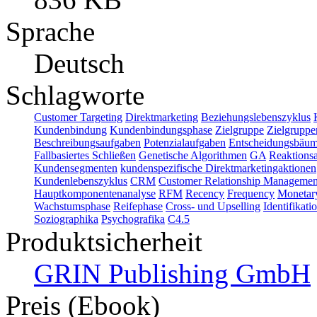
Sprache
Deutsch
Schlagworte
Customer Targeting
Direktmarketing
Beziehungslebenszyklus
Kundenbindung
Kundenbindungsphase
Zielgruppe
Zielgruppe
Beschreibungsaufgaben
Potenzialaufgaben
Entscheidungsbäu
Fallbasiertes Schließen
Genetische Algorithmen
GA
Reaktions
Kundensegmenten
kundenspezifische Direktmarketingaktionen
Kundenlebenszyklus
CRM
Customer Relationship Managemen
Hauptkomponentenanalyse
RFM
Recency
Frequency
Monetar
Wachstumsphase
Reifephase
Cross- und Upselling
Identifikati
Soziographika
Psychografika
C4.5
Produktsicherheit
GRIN Publishing GmbH
Preis (Ebook)