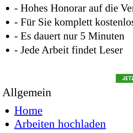
Kennen Sie schon das
Online-Magazin von GRIN
neugierig - aktuell - relev
Entdecken Sie hilfreiche T
Studium!