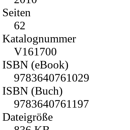
Seiten
62
Katalognummer
V161700
ISBN (eBook)
9783640761029
ISBN (Buch)
9783640761197
Dateigröße
836 KB