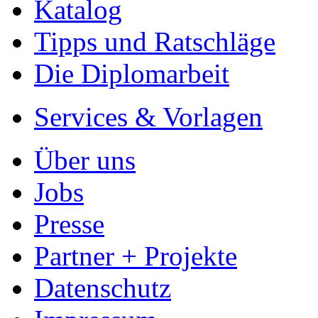
Ihre Arbeit hochladen
Ihre Hausarbeit / Abschlussarb
- Publikation als E-Book u
- Hohes Honorar auf die Ve
- Für Sie komplett kostenlo
- Es dauert nur 5 Minuten
- Jede Arbeit findet Leser