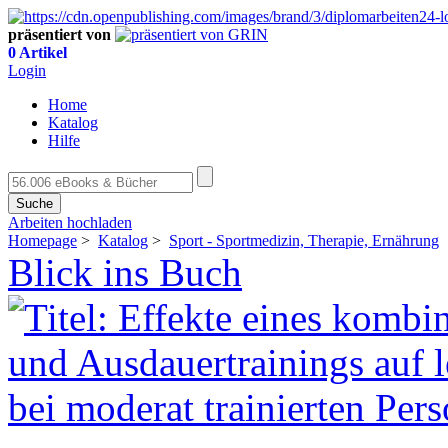
präsentiert von
0 Artikel
Login
Home
Katalog
Hilfe
Suche
Arbeiten hochladen
Homepage
>
Katalog
>
Sport - Sportmedizin, Therapie, Ernährung
Blick ins Buch