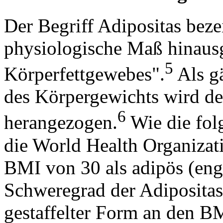
Der Begriff Adipositas beze
physiologische Maß hinau
5
Körperfettgewebes".
Als g
des Körpergewichts wird d
6
herangezogen.
Wie die folg
die World Health Organiz
BMI von 30 als adipös (engl
Schweregrad der Adipositas 
gestaffelter Form an den B