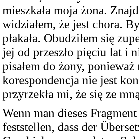
mieszkała moja żona. Znajd
widziałem, że jest chora. 
płakała. Obudziłem się zupe
jej od przeszło pięciu lat i 
pisałem do żony, ponieważ 
korespondencja nie jest ko
przyrzekła mi, że się ze mn
Wenn man dieses Fragment 
feststellen, dass der Überse