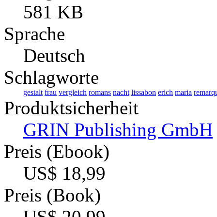
581 KB
Sprache
Deutsch
Schlagworte
gestalt
frau
vergleich
romans
nacht
lissabon
erich
maria
remarq
Produktsicherheit
GRIN Publishing GmbH
Preis (Ebook)
US$ 18,99
Preis (Book)
US$ 20,99