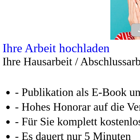
Leseprobe aus 57 Seiten
Kennen Sie schon das
Online-Magazin von GRIN
neugierig - aktuell - relev
Entdecken Sie hilfreiche T