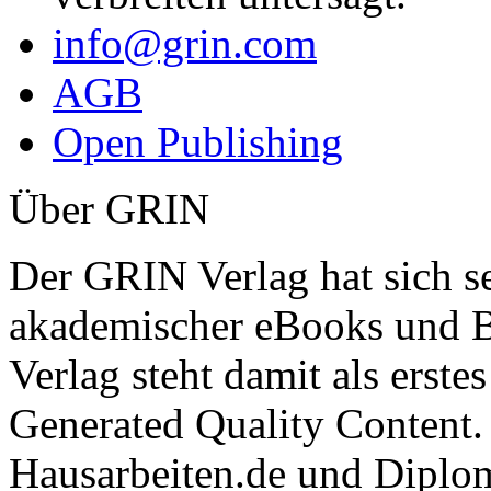
Jobs
Presse
Partner + Projekte
Datenschutz
Impressum
Autoren
Autor werden
Ihre Optionen
Vertriebskanäle