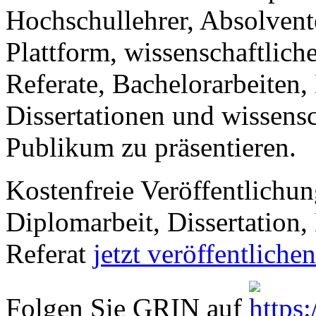
Premium Services
Autorenprofil
Textarten und Formate
Services für Verlage, H
Premium Services
Premium-Cover
EPUB-Konvertierung
Marketing-Pakete
Premium-Layout