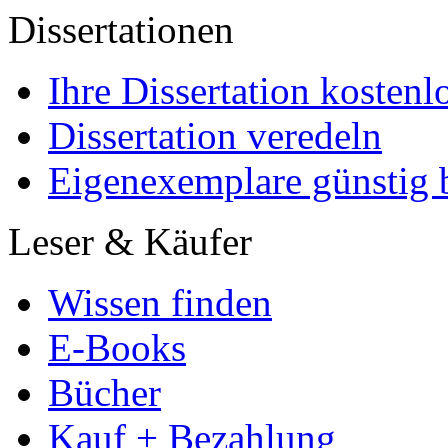
Ihre Arbeit hochladen
Ihre Hausarbeit / Abschlussarb
- Publikation als E-Book u
- Hohes Honorar auf die Ve
- Für Sie komplett kostenlo
- Es dauert nur 5 Minuten
- Jede Arbeit findet Leser