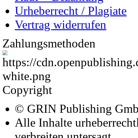
Allgemein
Home
Arbeiten hochladen
Katalog
Tipps und Ratschläge
Die Diplomarbeit
Services & Vorlagen
Über uns