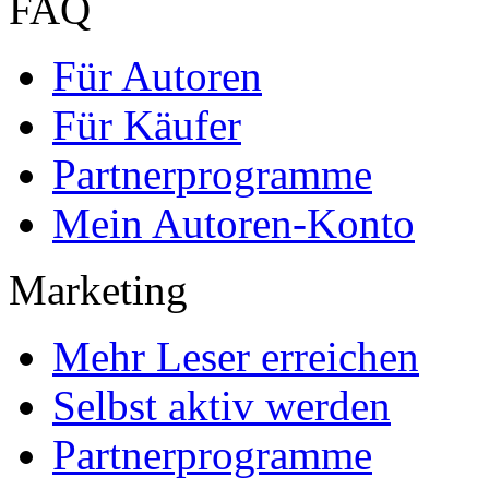
Kennen Sie schon das
Online-Magazin von GRIN
neugierig - aktuell - relev
Entdecken Sie hilfreiche T
Studium!