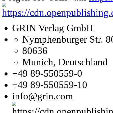
Korrektorat
FAQ
Für Autoren
Für Käufer
Partnerprogramme
Mein Autoren-Konto
Marketing
Mehr Leser erreichen
Selbst aktiv werden