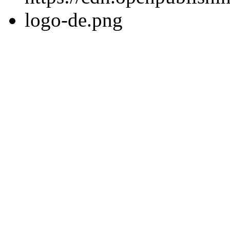
Partnerprogramme
Dissertationen
Ihre Dissertation kostenl
Dissertation veredeln
Eigenexemplare günstig b
Leser & Käufer
Wissen finden
E-Books
Bücher