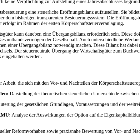
ch keine Verpflichtung zur Aufstellung eines Jahresabschlusses begründ
ftsbesteuerung eine steuerliche Eröffnungsbilanz aufzustellen. Sie bi
ber dem bisherigen transparenten Besteuerungssystem. Die Eröffnungs
mt erfolgt im Rahmen der ersten Körperschaftsteuerveranlagung.
ftsgüter kann daneben eine Übergangsbilanz erforderlich sein. Diese dok
Gesamthandsvermögen der Gesellschaft. Auch unterschiedliche Wertans
en einer Übergangsbilanz notwendig machen. Diese Bilanz hat dabei n
hsels. Der steuerneutrale Übergang der Wirtschaftsgüter zum Buchwert,
s eingehalten werden.
r Arbeit, die sich mit den Vor- und Nachteilen der Körperschaftsteuero
ten:
Darstellung der theoretischen steuerlichen Unterschiede zwischen 
uterung der gesetzlichen Grundlagen, Voraussetzungen und der weitre
 KMU:
Analyse der Auswirkungen der Option auf die Eigenkapitalbildung
ueller Reformvorhaben sowie praxisnahe Bewertung von Vor- und Nachte