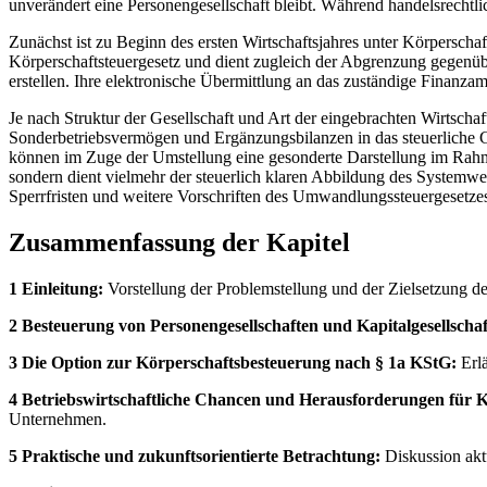
unverändert eine Personengesellschaft bleibt. Während handelsrechtli
Zunächst ist zu Beginn des ersten Wirtschaftsjahres unter Körperscha
Körperschaftsteuergesetz und dient zugleich der Abgrenzung gegenü
erstellen. Ihre elektronische Übermittlung an das zuständige Finanza
Je nach Struktur der Gesellschaft und Art der eingebrachten Wirtscha
Sonderbetriebsvermögen und Ergänzungsbilanzen in das steuerliche 
können im Zuge der Umstellung eine gesonderte Darstellung im Rahm
sondern dient vielmehr der steuerlich klaren Abbildung des Systemwec
Sperrfristen und weitere Vorschriften des Umwandlungssteuergesetze
Zusammenfassung der Kapitel
1 Einleitung:
Vorstellung der Problemstellung und der Zielsetzung de
2 Besteuerung von Personengesellschaften und Kapitalgesellschaf
3 Die Option zur Körperschaftsbesteuerung nach § 1a KStG:
Erlä
4 Betriebswirtschaftliche Chancen und Herausforderungen für
Unternehmen.
5 Praktische und zukunftsorientierte Betrachtung:
Diskussion akt