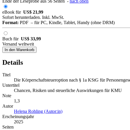
Ende der Leseprobe aus 56 Seiten -
nach oben
eBook für
US$ 21,99
Sofort herunterladen. Inkl. MwSt.
Format:
PDF – für PC, Kindle, Tablet, Handy (ohne DRM)
Buch für
US$ 33,99
Versand weltweit
In den Warenkorb
Details
Titel
Die Körperschaftsteueroption nach § 1a KStG für Personengese
Untertitel
Chancen, Risiken und steuerliche Auswirkungen für KMU
Note
1,3
Autor
Helena Rohling (Autor:in)
Erscheinungsjahr
2025
Seiten