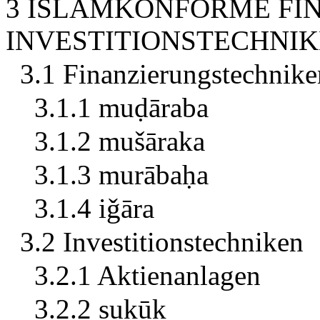
3 ISLAMKONFORME FI
INVESTITIONSTECHNI
3.1 Finanzierungstechnike
3.1.1 muḍāraba
3.1.2 mušāraka
3.1.3 murābaḥa
3.1.4 iǧāra
3.2 Investitionstechniken
3.2.1 Aktienanlagen
3.2.2 ṣukūk