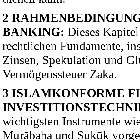
2 RAHMENBEDINGUNG
BANKING:
Dieses Kapitel 
rechtlichen Fundamente, in
Zinsen, Spekulation und Glü
Vermögenssteuer Zakā.
3 ISLAMKONFORME F
INVESTITIONSTECHNI
wichtigsten Instrumente w
Murābaḥa und Ṣukūk vorgest