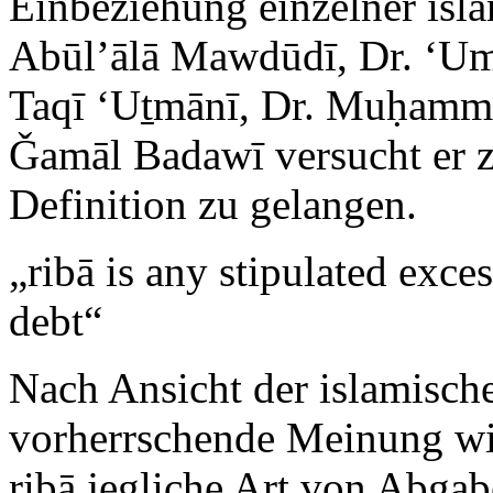
Einbeziehung einzelner isla
Abūl’ālā Mawdūdī, Dr. ‘U
Taqī ‘Uṯmānī, Dr. Muḥamma
Ǧamāl Badawī versucht er 
Definition zu gelangen.
„ribā is any stipulated exces
debt“
Nach Ansicht der islamisch
vorherrschende Meinung wid
ribā jegliche Art von Abga