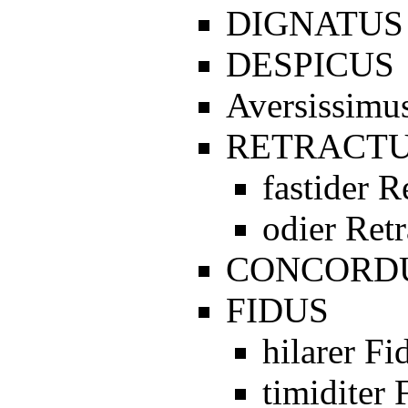
DIGNATUS
DESPICUS
Aversissimu
RETRACT
fastider R
odier Retr
CONCORD
FIDUS
hilarer Fi
timiditer 