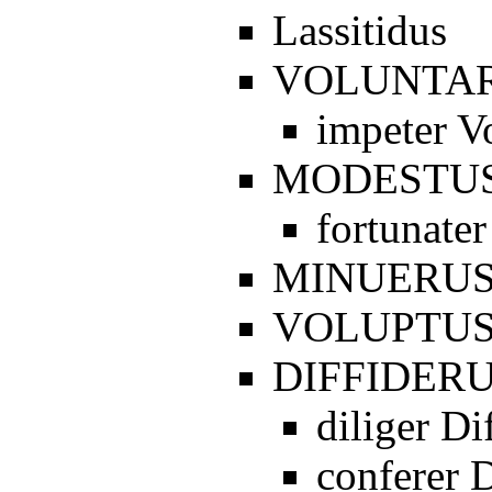
Lassitidus
VOLUNTA
impeter V
MODESTU
fortunate
MINUERU
VOLUPTU
DIFFIDER
diliger Di
conferer D