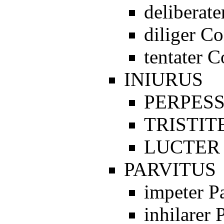
deliberat
diliger C
tentater 
INIURUS
PERPESS
TRISTIT
LUCTER 
PARVITUS
impeter P
inhilarer 