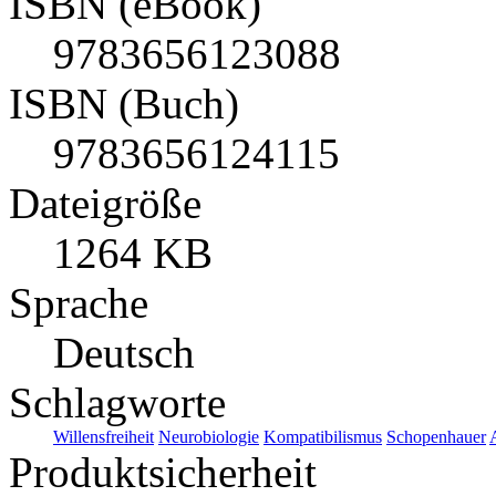
ISBN (eBook)
9783656123088
ISBN (Buch)
9783656124115
Dateigröße
1264 KB
Sprache
Deutsch
Schlagworte
Willensfreiheit
Neurobiologie
Kompatibilismus
Schopenhauer
Produktsicherheit