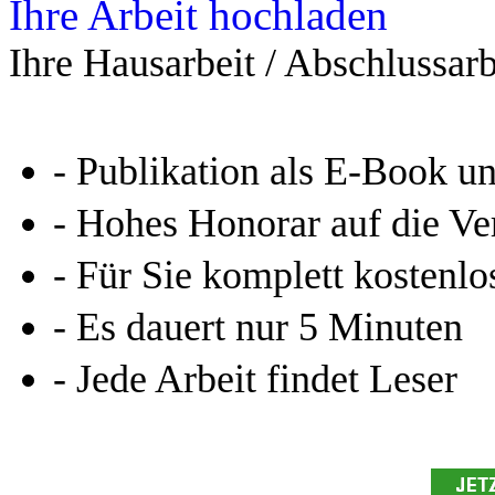
Leseprobe aus 75 Seiten
Kennen Sie schon das
Online-Magazin von GRIN
neugierig - aktuell - relev
Entdecken Sie hilfreiche T